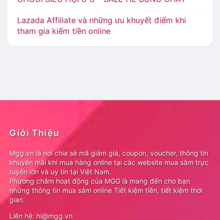
Lazada Affiliate và những ưu khuyết điểm khi
tham gia kiếm tiền online
Giới Thiệu
Mgg.vn là nơi chia sẻ mã giảm giá, coupon, voucher, thông tin
khuyến mãi khi mua hàng online tại các website mua sắm trực
tuyến lớn và uy tín tại Việt Nam.
Phương châm hoạt động của MGG là mang đến cho bạn
những thông tin mua sắm online Tiết kiệm tiền, tiết kiệm thời
gian.
Liên hệ: hi@mgg.vn