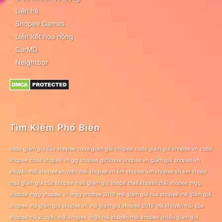
Liên hệ
Shopee Games
Liên kết hoa hồng
CarMD
Neightbor
Tìm Kiếm Phổ Biến
code giảm giá của shopee
code giảm giá shopee
code giảm giá shopee.vn
code
shopee
code shopee.vn
gg shopee
giftcode shopee.vn
giảm giá shopee.vn
khuyến mãi shopee
khuyến mãi shopee.vn
km shopee
km shopee vn
km shopê
maã giảm giá của shopee
maã giảm giá shopê
maã khuyến mãi shopee
mgg
shopee
mgg shopee.vn
mgg shopee 2019
mã giảm giá của shopee
mã giảm giá
shopee
mã giảm giá shopee.vn
mã giảm giá shopee 2019
mã khuyến mãi của
shopee
mã khuyến mãi shopee
nhận mã khuyến mãi shopee
phiếu giảm giá