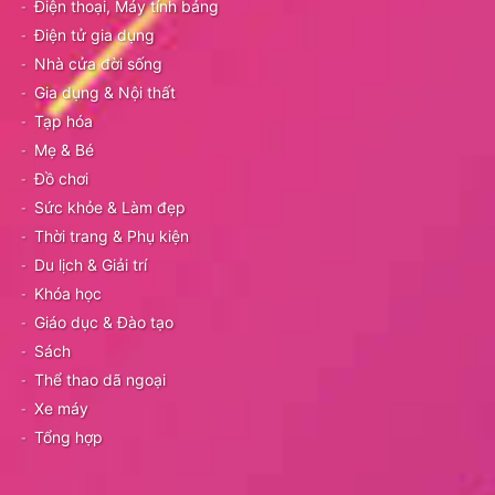
Điện thoại, Máy tính bảng
Điện tử gia dụng
Nhà cửa đời sống
Gia dụng & Nội thất
Tạp hóa
Mẹ & Bé
Đồ chơi
Sức khỏe & Làm đẹp
Thời trang & Phụ kiện
Du lịch & Giải trí
Khóa học
Giáo dục & Đào tạo
Sách
Thể thao dã ngoại
Xe máy
Tổng hợp