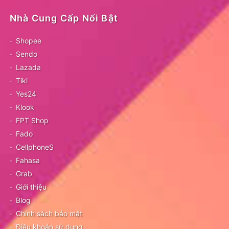
Nhà Cung Cấp Nổi Bật
Shopee
Sendo
Lazada
Tiki
Yes24
Klook
FPT Shop
Fado
CellphoneS
Fahasa
Grab
Giới thiệu
Blog
Chính sách bảo mật
Điều khoản sử dụng