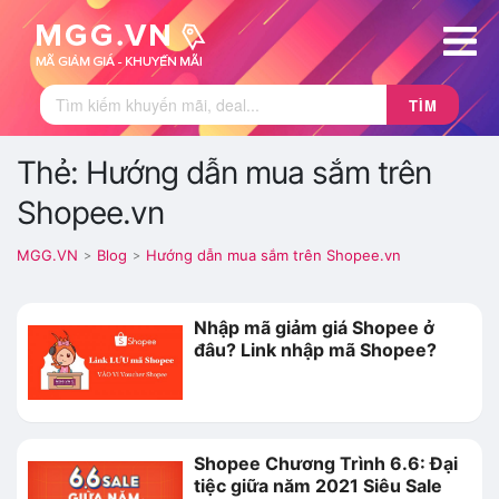
TÌM
Thẻ: Hướng dẫn mua sắm trên
Shopee.vn
MGG.VN
Blog
Hướng dẫn mua sắm trên Shopee.vn
>
>
Nhập mã giảm giá Shopee ở
đâu? Link nhập mã Shopee?
Shopee Chương Trình 6.6: Đại
tiệc giữa năm 2021 Siêu Sale