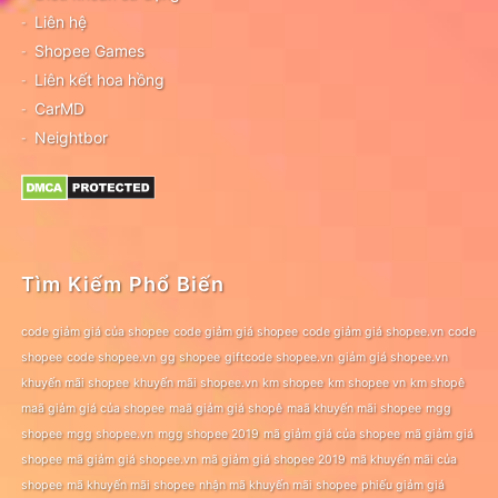
Liên hệ
Shopee Games
Liên kết hoa hồng
CarMD
Neightbor
Tìm Kiếm Phổ Biến
code giảm giá của shopee
code giảm giá shopee
code giảm giá shopee.vn
code
shopee
code shopee.vn
gg shopee
giftcode shopee.vn
giảm giá shopee.vn
khuyến mãi shopee
khuyến mãi shopee.vn
km shopee
km shopee vn
km shopê
maã giảm giá của shopee
maã giảm giá shopê
maã khuyến mãi shopee
mgg
shopee
mgg shopee.vn
mgg shopee 2019
mã giảm giá của shopee
mã giảm giá
shopee
mã giảm giá shopee.vn
mã giảm giá shopee 2019
mã khuyến mãi của
shopee
mã khuyến mãi shopee
nhận mã khuyến mãi shopee
phiếu giảm giá