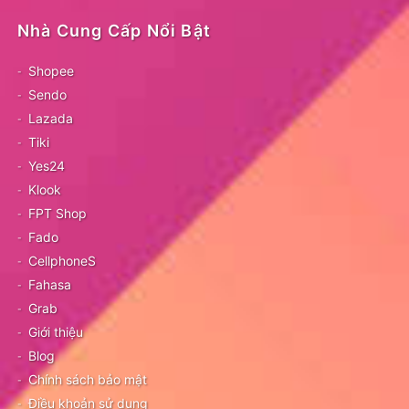
Nhà Cung Cấp Nổi Bật
Shopee
Sendo
Lazada
Tiki
Yes24
Klook
FPT Shop
Fado
CellphoneS
Fahasa
Grab
Giới thiệu
Blog
Chính sách bảo mật
Điều khoản sử dụng