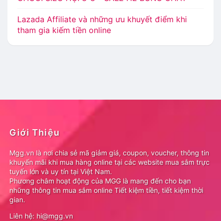
Lazada Affiliate và những ưu khuyết điểm khi
tham gia kiếm tiền online
Giới Thiệu
Mgg.vn là nơi chia sẻ mã giảm giá, coupon, voucher, thông tin
khuyến mãi khi mua hàng online tại các website mua sắm trực
tuyến lớn và uy tín tại Việt Nam.
Phương châm hoạt động của MGG là mang đến cho bạn
những thông tin mua sắm online Tiết kiệm tiền, tiết kiệm thời
gian.
Liên hệ: hi@mgg.vn