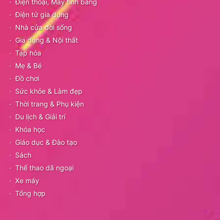
Điện thoại, Máy tính bảng
Điện tử gia dụng
Nhà cửa đời sống
Gia dụng & Nội thất
Tạp hóa
Mẹ & Bé
Đồ chơi
Sức khỏe & Làm đẹp
Thời trang & Phụ kiện
Du lịch & Giải trí
Khóa học
Giáo dục & Đào tạo
Sách
Thể thao dã ngoại
Xe máy
Tổng hợp