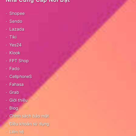
Shopee
Sendo
Lazada
Tiki
Yes24
Klook
FPT Shop
Fado
CellphoneS
Fahasa
Grab
Giới thiệu
Blog
Chính sách bảo mật
Điều khoản sử dụng
Liên hệ