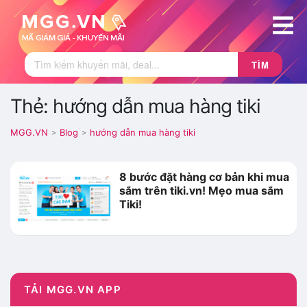
TÌM
Thẻ: hướng dẫn mua hàng tiki
MGG.VN
Blog
hướng dẫn mua hàng tiki
>
>
8 bước đặt hàng cơ bản khi mua
sắm trên tiki.vn! Mẹo mua sắm
Tiki!
TẢI MGG.VN APP