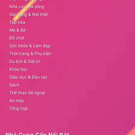
Nhà cửa đời sống
Gia dụng & Nội thất
Tạp hóa
Mẹ & Bé
Đồ chơi
Sức khỏe & Làm đẹp
Thời trang & Phụ kiện
Du lịch & Giải trí
Khóa học
Giáo dục & Đào tạo
Sách
Thể thao dã ngoại
Xe máy
Tổng hợp
Nhà Cung Cấp Nổi Bật