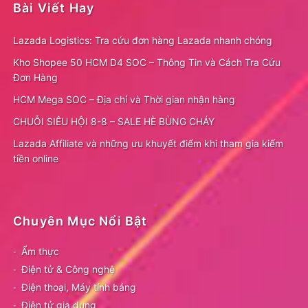
Bài Viết Hay
Lazada Logistics: Tra cứu đơn hàng Lazada nhanh chóng
Kho Shopee 50 HCM D4 SOC – Thông Tin và Cách Tra Cứu
Đơn Hàng
HCM Mega SOC – Địa chỉ và Thời gian nhận hàng
CHUỖI SIÊU HỘI 8-8 – SALE HÈ BÙNG CHÁY
Lazada Affiliate và những ưu khuyết điểm khi tham gia kiếm
tiền online
Chuyên Mục Nổi Bật
Ẩm thực
Điện tử & Công nghệ
Điện thoại, Máy tính bảng
Điện tử gia dụng