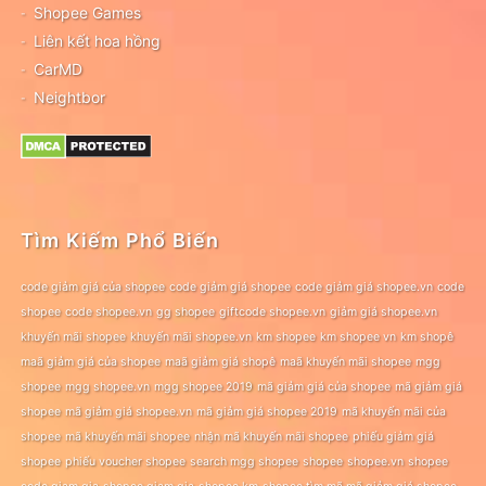
Shopee Games
Liên kết hoa hồng
CarMD
Neightbor
Tìm Kiếm Phổ Biến
code giảm giá của shopee
code giảm giá shopee
code giảm giá shopee.vn
code
shopee
code shopee.vn
gg shopee
giftcode shopee.vn
giảm giá shopee.vn
khuyến mãi shopee
khuyến mãi shopee.vn
km shopee
km shopee vn
km shopê
maã giảm giá của shopee
maã giảm giá shopê
maã khuyến mãi shopee
mgg
shopee
mgg shopee.vn
mgg shopee 2019
mã giảm giá của shopee
mã giảm giá
shopee
mã giảm giá shopee.vn
mã giảm giá shopee 2019
mã khuyến mãi của
shopee
mã khuyến mãi shopee
nhận mã khuyến mãi shopee
phiếu giảm giá
shopee
phiếu voucher shopee
search mgg shopee
shopee
shopee.vn
shopee