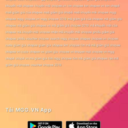
khuyến mãi shopee
khuyến mãi shopee.vn
km shopee
km shopee vn
km shopê
maã giảm giá của shopee
maã giảm giá shopê
maã khuyến mãi shopee
mgg
shopee
mgg shopee.vn
mgg shopee 2019
mã giảm giá của shopee
mã giảm giá
shopee
mã giảm giá shopee.vn
mã giảm giá shopee 2019
mã khuyến mãi của
shopee
mã khuyến mãi shopee
nhận mã khuyến mãi shopee
phiếu giảm giá
shopee
phiếu voucher shopee
search mgg shopee
shopee
shopee.vn
shopee
code giam gia
shopee giam gia
shopee km
shopee tìm mã mã giảm giá shopee
shopee vn code
shopee vn giam gia
shopee vn khuyen mai
shopee vn mgg
shopê
shopê vn ma giam gia
tìm mgg shopee
tìm mã giảm giá shopee
tạo mã
giảm giá shopee
voucher shopee 2019
Tải MGG.VN App