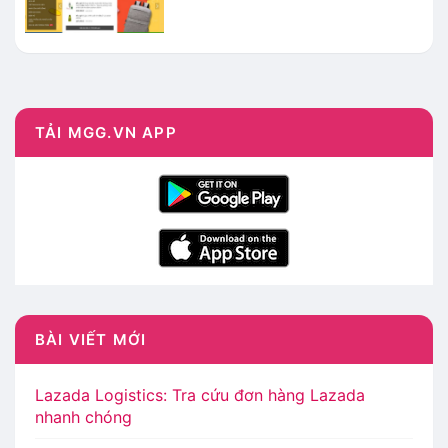
TẢI MGG.VN APP
BÀI VIẾT MỚI
Lazada Logistics: Tra cứu đơn hàng Lazada
nhanh chóng