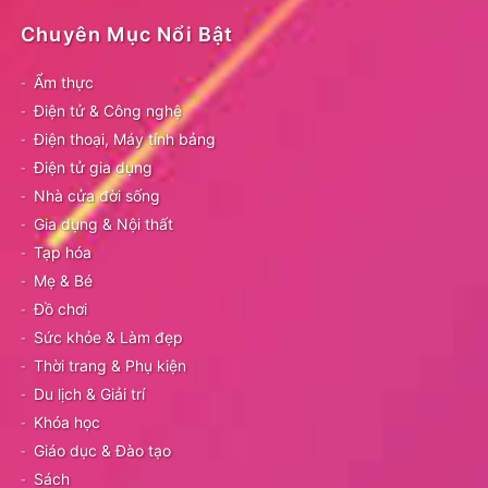
Chuyên Mục Nổi Bật
Ẩm thực
Điện tử & Công nghệ
Điện thoại, Máy tính bảng
Điện tử gia dụng
Nhà cửa đời sống
Gia dụng & Nội thất
Tạp hóa
Mẹ & Bé
Đồ chơi
Sức khỏe & Làm đẹp
Thời trang & Phụ kiện
Du lịch & Giải trí
Khóa học
Giáo dục & Đào tạo
Sách