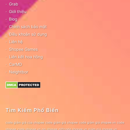
Grab
Giới thiệu
Blog
Chính sách bảo mật
Điều khoản sử dụng
Liên hệ
Shopee Games
Liên kết hoa hồng
CarMD
Neightbor
Tìm Kiếm Phổ Biến
code giảm giá của shopee
code giảm giá shopee
code giảm giá shopee.vn
code
shopee
code shopee.vn
gg shopee
giftcode shopee.vn
giảm giá shopee.vn