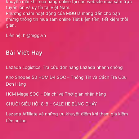
khuyến mãi khi mua hàng online tại các website mua sắm trực
tuyến lớn và uy tín tại Việt Nam.
Phương châm hoạt động của MGG là mang đến cho bạn
những thông tin mua sắm online Tiết kiệm tiền, tiết kiệm thời
gian.
Liên hệ: hi@mgg.vn
Bài Viết Hay
Lazada Logistics: Tra cứu đơn hàng Lazada nhanh chóng
Kho Shopee 50 HCM D4 SOC – Thông Tin và Cách Tra Cứu
Đơn Hàng
HCM Mega SOC – Địa chỉ và Thời gian nhận hàng
CHUỖI SIÊU HỘI 8-8 – SALE HÈ BÙNG CHÁY
Lazada Affiliate và những ưu khuyết điểm khi tham gia kiếm
tiền online