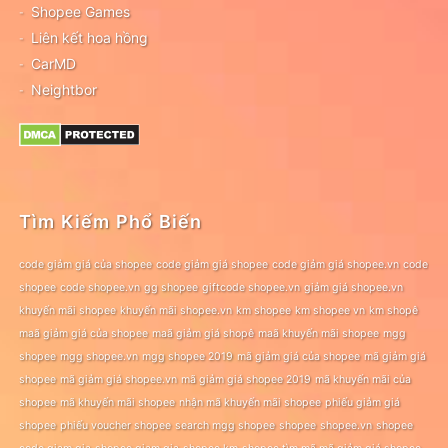
Shopee Games
Liên kết hoa hồng
CarMD
Neightbor
Tìm Kiếm Phổ Biến
code giảm giá của shopee
code giảm giá shopee
code giảm giá shopee.vn
code
shopee
code shopee.vn
gg shopee
giftcode shopee.vn
giảm giá shopee.vn
khuyến mãi shopee
khuyến mãi shopee.vn
km shopee
km shopee vn
km shopê
maã giảm giá của shopee
maã giảm giá shopê
maã khuyến mãi shopee
mgg
shopee
mgg shopee.vn
mgg shopee 2019
mã giảm giá của shopee
mã giảm giá
shopee
mã giảm giá shopee.vn
mã giảm giá shopee 2019
mã khuyến mãi của
shopee
mã khuyến mãi shopee
nhận mã khuyến mãi shopee
phiếu giảm giá
shopee
phiếu voucher shopee
search mgg shopee
shopee
shopee.vn
shopee