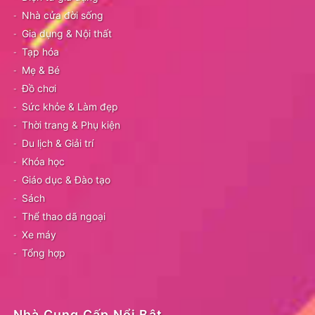
Nhà cửa đời sống
Gia dụng & Nội thất
Tạp hóa
Mẹ & Bé
Đồ chơi
Sức khỏe & Làm đẹp
Thời trang & Phụ kiện
Du lịch & Giải trí
Khóa học
Giáo dục & Đào tạo
Sách
Thể thao dã ngoại
Xe máy
Tổng hợp
Nhà Cung Cấp Nổi Bật