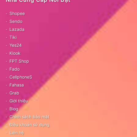
Shopee
Sendo
Lazada
Tiki
Yes24
Klook
FPT Shop
Fado
CellphoneS
Fahasa
Grab
Giới thiệu
Blog
Chính sách bảo mật
Điều khoản sử dụng
Liên hệ