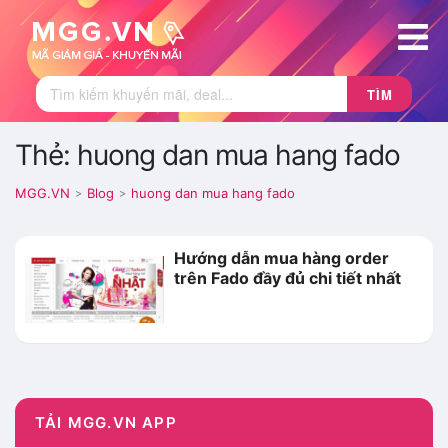
TÌM
Thẻ: huong dan mua hang fado
MGG.VN
Blog
huong dan mua hang fado
>
>
Hướng dẫn mua hàng order
trên Fado đầy đủ chi tiết nhất
TẢI MGG.VN APP