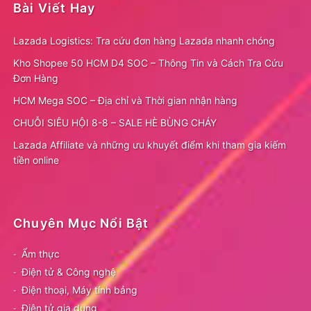
Bài Viết Hay
Lazada Logistics: Tra cứu đơn hàng Lazada nhanh chóng
Kho Shopee 50 HCM D4 SOC – Thông Tin và Cách Tra Cứu
Đơn Hàng
HCM Mega SOC – Địa chỉ và Thời gian nhận hàng
CHUỖI SIÊU HỘI 8-8 – SALE HÈ BÙNG CHÁY
Lazada Affiliate và những ưu khuyết điểm khi tham gia kiếm
tiền online
Chuyên Mục Nổi Bật
Ẩm thực
Điện tử & Công nghệ
Điện thoại, Máy tính bảng
Điện tử gia dụng