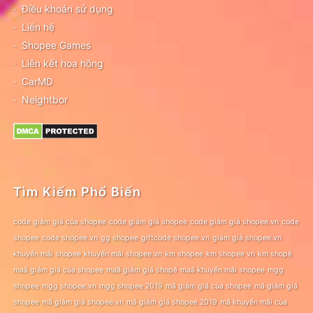
Điều khoản sử dụng
Liên hệ
Shopee Games
Liên kết hoa hồng
CarMD
Neightbor
Tìm Kiếm Phổ Biến
code giảm giá của shopee
code giảm giá shopee
code giảm giá shopee.vn
code
shopee
code shopee.vn
gg shopee
giftcode shopee.vn
giảm giá shopee.vn
khuyến mãi shopee
khuyến mãi shopee.vn
km shopee
km shopee vn
km shopê
maã giảm giá của shopee
maã giảm giá shopê
maã khuyến mãi shopee
mgg
shopee
mgg shopee.vn
mgg shopee 2019
mã giảm giá của shopee
mã giảm giá
shopee
mã giảm giá shopee.vn
mã giảm giá shopee 2019
mã khuyến mãi của