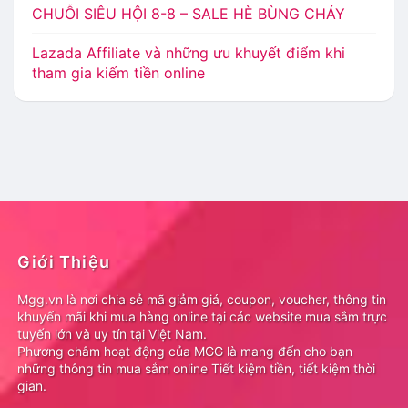
CHUỖI SIÊU HỘI 8-8 – SALE HÈ BÙNG CHÁY
Lazada Affiliate và những ưu khuyết điểm khi
tham gia kiếm tiền online
Giới Thiệu
Mgg.vn là nơi chia sẻ mã giảm giá, coupon, voucher, thông tin
khuyến mãi khi mua hàng online tại các website mua sắm trực
tuyến lớn và uy tín tại Việt Nam.
Phương châm hoạt động của MGG là mang đến cho bạn
những thông tin mua sắm online Tiết kiệm tiền, tiết kiệm thời
gian.