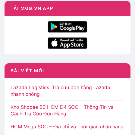
TẢI MGG.VN APP
BÀI VIẾT MỚI
Lazada Logistics: Tra cứu đơn hàng Lazada
nhanh chóng
Kho Shopee 50 HCM D4 SOC – Thông Tin và
Cách Tra Cứu Đơn Hàng
HCM Mega SOC – Địa chỉ và Thời gian nhận hàng