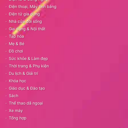
Điện thoại, Máy tính bảng
Điện tử gia dụng
Nhà cửa đời sống
Gia dụng & Nội thất
Tạp hóa
Mẹ & Bé
Đồ chơi
Sức khỏe & Làm đẹp
Thời trang & Phụ kiện
Du lịch & Giải trí
Khóa học
Giáo dục & Đào tạo
Sách
Thể thao dã ngoại
Xe máy
Tổng hợp