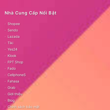
Nhà Cung Cấp Nổi Bật
Shopee
Sendo
Lazada
Tiki
Yes24
Klook
FPT Shop
Fado
CellphoneS
Fahasa
Grab
Giới thiệu
Blog
Chính sách bảo mật