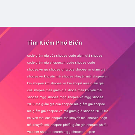
t
Tìm Kiếm Phổ Biến
code giảm giá của shopee
code giảm giá shopee
code giảm giá shopee.vn
code shopee
code
shopee.vn
gg shopee
giftcode shopee.vn
giảm giá
shopee.vn
khuyến mãi shopee
khuyến mãi shopee.vn
km shopee
km shopee vn
km shopê
maã giảm giá
của shopee
maã giảm giá shopê
maã khuyến mãi
shopee
mgg shopee
mgg shopee.vn
mgg shopee
2019
mã giảm giá của shopee
mã giảm giá shopee
mã giảm giá shopee.vn
mã giảm giá shopee 2019
mã
khuyến mãi của shopee
mã khuyến mãi shopee
nhận
mã khuyến mãi shopee
phiếu giảm giá shopee
phiếu
voucher shopee
search mgg shopee
shopee