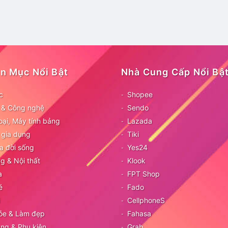
n Mục Nổi Bật
Nhà Cung Cấp Nổi Bậ
c
Shopee
ử & Công nghệ
Sendo
oại, Máy tính bảng
Lazada
 gia dụng
Tiki
a đời sống
Yes24
g & Nội thất
Klook
a
FPT Shop
é
Fado
CellphoneS
ỏe & Làm đẹp
Fahasa
ang & Phụ kiện
Grab