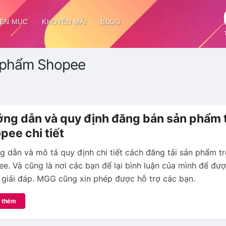
ÊN MỤC
KHUYẾN MÃI
BLOG
n phẩm Shopee
ng dẫn và quy định đăng bán sản phẩm 
pee chi tiết
 dẫn và mô tả quy định chi tiết cách đăng tải sản phẩm t
e. Và cũng là nơi các bạn để lại bình luận của mình để đư
giải đáp. MGG cũng xin phép được hỗ trợ các bạn.
 thêm