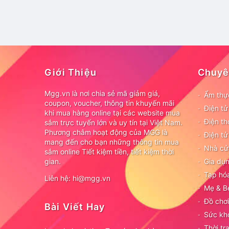
Giới Thiệu
Chuyê
Mgg.vn là nơi chia sẻ mã giảm giá,
Ẩm thự
coupon, voucher, thông tin khuyến mãi
Điện t
khi mua hàng online tại các website mua
Điện th
sắm trực tuyến lớn và uy tín tại Việt Nam.
Phương châm hoạt động của MGG là
Điện tử
mang đến cho bạn những thông tin mua
Nhà cử
sắm online Tiết kiệm tiền, tiết kiệm thời
gian.
Gia dụn
Tạp hó
Liên hệ: hi@mgg.vn
Mẹ & B
Đồ chơi
Bài Viết Hay
Sức kh
Thời tr