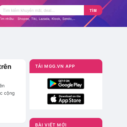
TÌM
Tìm nhiều:
Shopee
,
Tiki
,
Lazada
,
Klook
,
Sendo
,...
trên
TẢI MGG.VN APP
rên
ợc cộng
BÀI VIẾT MỚI