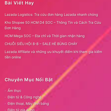
Bài Viết Hay
Lazada Logistics: Tra cứu đơn hàng Lazada nhanh chóng
Kho Shopee 50 HCM D4 SOC – Thông Tin và Cách Tra Cứu
Đơn Hàng
HCM Mega SOC – Địa chỉ và Thời gian nhận hàng
CHUỖI SIÊU HỘI 8-8 – SALE HÈ BÙNG CHÁY
Lazada Affiliate và những ưu khuyết điểm khi tham gia kiếm
tiền online
Chuyên Mục Nổi Bật
Ẩm thực
Điện tử & Công nghệ
Điện thoại, Máy tính bảng
Điện tử gia dụng