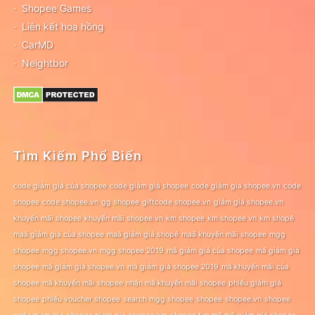
Shopee Games
Liên kết hoa hồng
CarMD
Neightbor
Tìm Kiếm Phổ Biến
code giảm giá của shopee
code giảm giá shopee
code giảm giá shopee.vn
code
shopee
code shopee.vn
gg shopee
giftcode shopee.vn
giảm giá shopee.vn
khuyến mãi shopee
khuyến mãi shopee.vn
km shopee
km shopee vn
km shopê
maã giảm giá của shopee
maã giảm giá shopê
maã khuyến mãi shopee
mgg
shopee
mgg shopee.vn
mgg shopee 2019
mã giảm giá của shopee
mã giảm giá
shopee
mã giảm giá shopee.vn
mã giảm giá shopee 2019
mã khuyến mãi của
shopee
mã khuyến mãi shopee
nhận mã khuyến mãi shopee
phiếu giảm giá
shopee
phiếu voucher shopee
search mgg shopee
shopee
shopee.vn
shopee