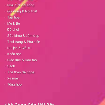
Nhà cửa đời sống
Gia dụng & Nội thất
Tạp hóa
Mẹ & Bé
Đồ chơi
Sức khỏe & Làm đẹp
Thời trang & Phụ kiện
Du lịch & Giải trí
Khóa học
Giáo dục & Đào tạo
Sách
Thể thao dã ngoại
Xe máy
Tổng hợp
Nhà Cung Cấp Nổi Bật