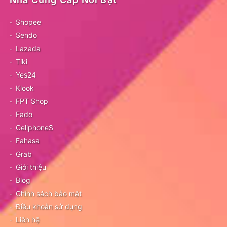
Shopee
Sendo
Lazada
Tiki
Yes24
Klook
FPT Shop
Fado
CellphoneS
Fahasa
Grab
Giới thiệu
Blog
Chính sách bảo mật
Điều khoản sử dụng
Liên hệ