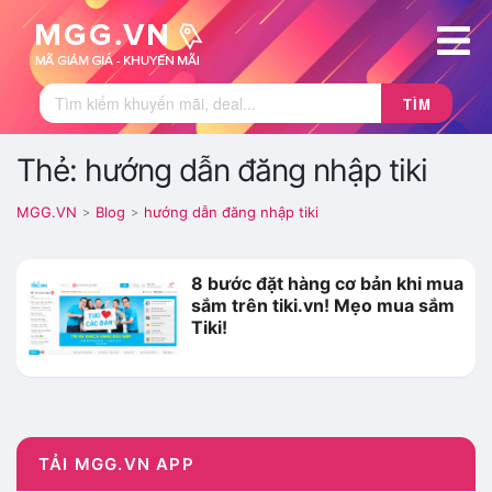
TÌM
Thẻ: hướng dẫn đăng nhập tiki
MGG.VN
Blog
hướng dẫn đăng nhập tiki
>
>
8 bước đặt hàng cơ bản khi mua
sắm trên tiki.vn! Mẹo mua sắm
Tiki!
TẢI MGG.VN APP