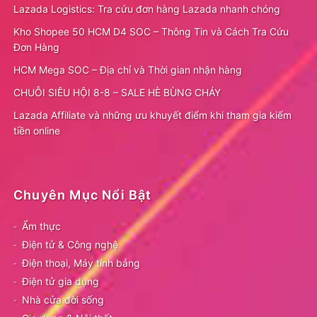
Lazada Logistics: Tra cứu đơn hàng Lazada nhanh chóng
Kho Shopee 50 HCM D4 SOC – Thông Tin và Cách Tra Cứu
Đơn Hàng
HCM Mega SOC – Địa chỉ và Thời gian nhận hàng
CHUỖI SIÊU HỘI 8-8 – SALE HÈ BÙNG CHÁY
Lazada Affiliate và những ưu khuyết điểm khi tham gia kiếm
tiền online
Chuyên Mục Nổi Bật
Ẩm thực
Điện tử & Công nghệ
Điện thoại, Máy tính bảng
Điện tử gia dụng
Nhà cửa đời sống