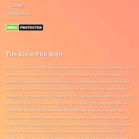
CarMD
Neightbor
Tìm Kiếm Phổ Biến
code giảm giá của shopee
code giảm giá shopee
code giảm giá shopee.vn
code
shopee
code shopee.vn
gg shopee
giftcode shopee.vn
giảm giá shopee.vn
khuyến mãi shopee
khuyến mãi shopee.vn
km shopee
km shopee vn
km shopê
maã giảm giá của shopee
maã giảm giá shopê
maã khuyến mãi shopee
mgg
shopee
mgg shopee.vn
mgg shopee 2019
mã giảm giá của shopee
mã giảm giá
shopee
mã giảm giá shopee.vn
mã giảm giá shopee 2019
mã khuyến mãi của
shopee
mã khuyến mãi shopee
nhận mã khuyến mãi shopee
phiếu giảm giá
shopee
phiếu voucher shopee
search mgg shopee
shopee
shopee.vn
shopee
code giam gia
shopee giam gia
shopee km
shopee tìm mã mã giảm giá shopee
shopee vn code
shopee vn giam gia
shopee vn khuyen mai
shopee vn mgg