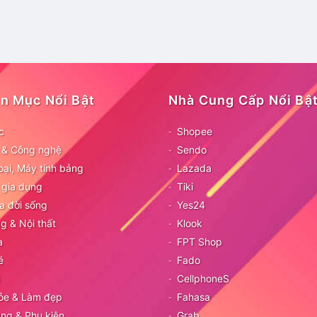
n Mục Nổi Bật
Nhà Cung Cấp Nổi Bậ
c
Shopee
ử & Công nghệ
Sendo
oại, Máy tính bảng
Lazada
 gia dụng
Tiki
a đời sống
Yes24
g & Nội thất
Klook
a
FPT Shop
é
Fado
CellphoneS
ỏe & Làm đẹp
Fahasa
ang & Phụ kiện
Grab