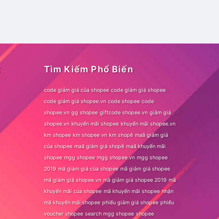
t
Tìm Kiếm Phổ Biến
code giảm giá của shopee
code giảm giá shopee
code giảm giá shopee.vn
code shopee
code
shopee.vn
gg shopee
giftcode shopee.vn
giảm giá
shopee.vn
khuyến mãi shopee
khuyến mãi shopee.vn
km shopee
km shopee vn
km shopê
maã giảm giá
của shopee
maã giảm giá shopê
maã khuyến mãi
shopee
mgg shopee
mgg shopee.vn
mgg shopee
2019
mã giảm giá của shopee
mã giảm giá shopee
mã giảm giá shopee.vn
mã giảm giá shopee 2019
mã
khuyến mãi của shopee
mã khuyến mãi shopee
nhận
mã khuyến mãi shopee
phiếu giảm giá shopee
phiếu
voucher shopee
search mgg shopee
shopee