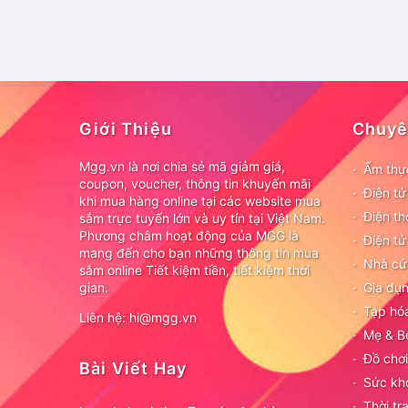
Giới Thiệu
Chuyê
Mgg.vn là nơi chia sẻ mã giảm giá,
Ẩm thự
coupon, voucher, thông tin khuyến mãi
Điện t
khi mua hàng online tại các website mua
Điện th
sắm trực tuyến lớn và uy tín tại Việt Nam.
Phương châm hoạt động của MGG là
Điện tử
mang đến cho bạn những thông tin mua
Nhà cử
sắm online Tiết kiệm tiền, tiết kiệm thời
gian.
Gia dụn
Tạp hó
Liên hệ: hi@mgg.vn
Mẹ & B
Đồ chơi
Bài Viết Hay
Sức kh
Thời tr