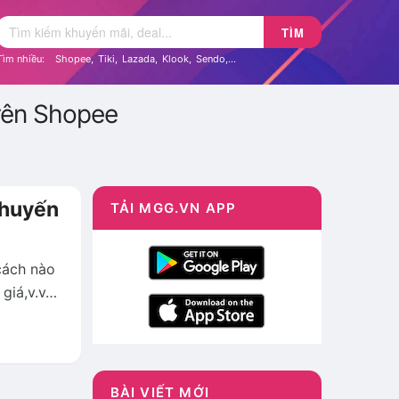
TÌM
Tìm nhiều:
Shopee
,
Tiki
,
Lazada
,
Klook
,
Sendo
,...
rên Shopee
khuyến
TẢI MGG.VN APP
cách nào
giá,v.v…
BÀI VIẾT MỚI