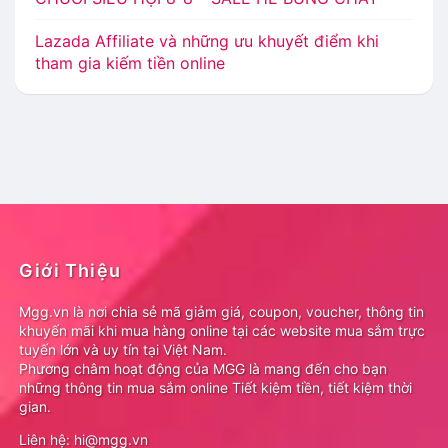
Lazada Affiliate và những ưu khuyết điểm khi
tham gia kiếm tiền online
Giới Thiệu
Mgg.vn là nơi chia sẻ mã giảm giá, coupon, voucher, thông tin
khuyến mãi khi mua hàng online tại các website mua sắm trực
tuyến lớn và uy tín tại Việt Nam.
Phương châm hoạt động của MGG là mang đến cho bạn
những thông tin mua sắm online Tiết kiệm tiền, tiết kiệm thời
gian.
Liên hệ: hi@mgg.vn