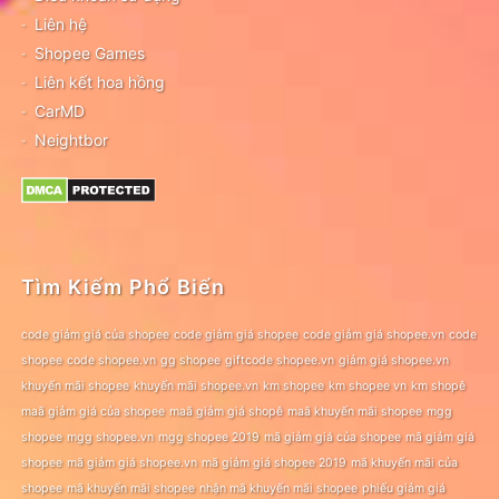
Liên hệ
Shopee Games
Liên kết hoa hồng
CarMD
Neightbor
Tìm Kiếm Phổ Biến
code giảm giá của shopee
code giảm giá shopee
code giảm giá shopee.vn
code
shopee
code shopee.vn
gg shopee
giftcode shopee.vn
giảm giá shopee.vn
khuyến mãi shopee
khuyến mãi shopee.vn
km shopee
km shopee vn
km shopê
maã giảm giá của shopee
maã giảm giá shopê
maã khuyến mãi shopee
mgg
shopee
mgg shopee.vn
mgg shopee 2019
mã giảm giá của shopee
mã giảm giá
shopee
mã giảm giá shopee.vn
mã giảm giá shopee 2019
mã khuyến mãi của
shopee
mã khuyến mãi shopee
nhận mã khuyến mãi shopee
phiếu giảm giá