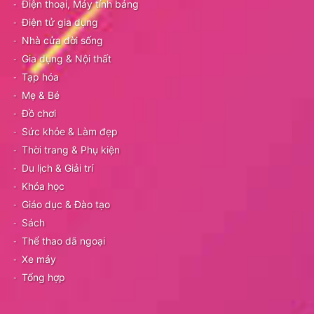
Điện thoại, Máy tính bảng
Điện tử gia dụng
Nhà cửa đời sống
Gia dụng & Nội thất
Tạp hóa
Mẹ & Bé
Đồ chơi
Sức khỏe & Làm đẹp
Thời trang & Phụ kiện
Du lịch & Giải trí
Khóa học
Giáo dục & Đào tạo
Sách
Thể thao dã ngoại
Xe máy
Tổng hợp