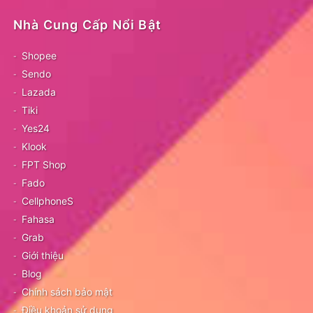
Nhà Cung Cấp Nổi Bật
Shopee
Sendo
Lazada
Tiki
Yes24
Klook
FPT Shop
Fado
CellphoneS
Fahasa
Grab
Giới thiệu
Blog
Chính sách bảo mật
Điều khoản sử dụng