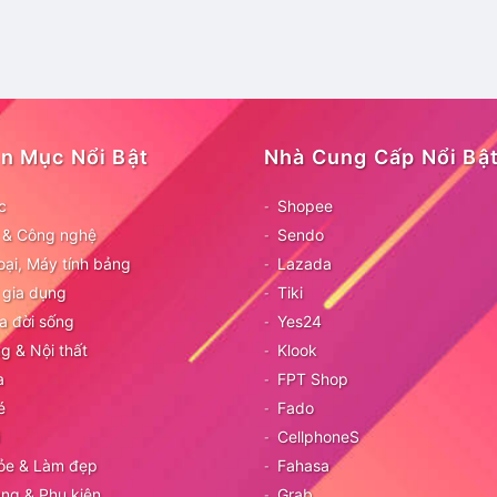
n Mục Nổi Bật
Nhà Cung Cấp Nổi Bậ
c
Shopee
ử & Công nghệ
Sendo
oại, Máy tính bảng
Lazada
 gia dụng
Tiki
a đời sống
Yes24
g & Nội thất
Klook
a
FPT Shop
é
Fado
CellphoneS
ỏe & Làm đẹp
Fahasa
ang & Phụ kiện
Grab