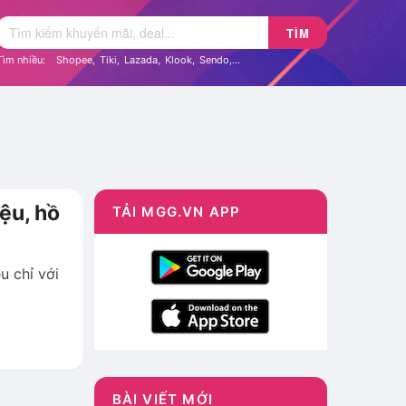
TÌM
Tìm nhiều:
Shopee
,
Tiki
,
Lazada
,
Klook
,
Sendo
,...
ệu, hồ
TẢI MGG.VN APP
u chỉ với
BÀI VIẾT MỚI