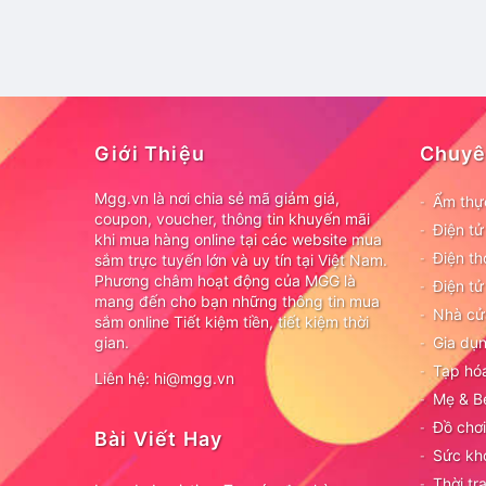
Giới Thiệu
Chuyê
Mgg.vn là nơi chia sẻ mã giảm giá,
Ẩm thự
coupon, voucher, thông tin khuyến mãi
Điện t
khi mua hàng online tại các website mua
Điện th
sắm trực tuyến lớn và uy tín tại Việt Nam.
Phương châm hoạt động của MGG là
Điện tử
mang đến cho bạn những thông tin mua
Nhà cử
sắm online Tiết kiệm tiền, tiết kiệm thời
gian.
Gia dụn
Tạp hó
Liên hệ: hi@mgg.vn
Mẹ & B
Đồ chơi
Bài Viết Hay
Sức kh
Thời tr