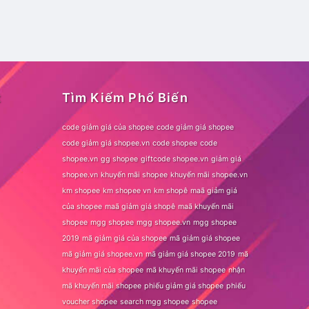
t
Tìm Kiếm Phổ Biến
code giảm giá của shopee
code giảm giá shopee
code giảm giá shopee.vn
code shopee
code
shopee.vn
gg shopee
giftcode shopee.vn
giảm giá
shopee.vn
khuyến mãi shopee
khuyến mãi shopee.vn
km shopee
km shopee vn
km shopê
maã giảm giá
của shopee
maã giảm giá shopê
maã khuyến mãi
shopee
mgg shopee
mgg shopee.vn
mgg shopee
2019
mã giảm giá của shopee
mã giảm giá shopee
mã giảm giá shopee.vn
mã giảm giá shopee 2019
mã
khuyến mãi của shopee
mã khuyến mãi shopee
nhận
mã khuyến mãi shopee
phiếu giảm giá shopee
phiếu
voucher shopee
search mgg shopee
shopee