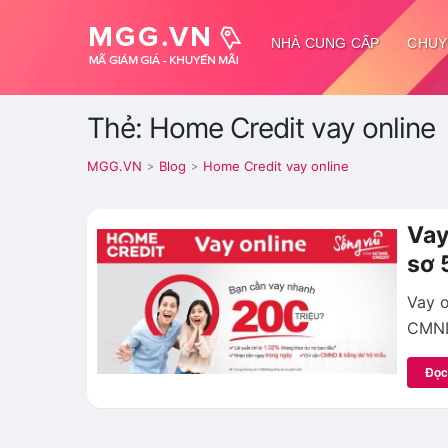
NHÀ CUNG CẤP
CHUY
Thẻ: Home Credit vay online
MGG.VN
Blog
Home Credit vay online
>
>
Vay
sơ 
Vay o
CMND
Đọc