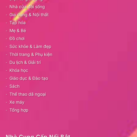
Nhà cửa đời sống
Gia dụng & Nội thất
Tạp hóa
Mẹ & Bé
Đồ chơi
Sức khỏe & Làm đẹp
Thời trang & Phụ kiện
Du lịch & Giải trí
Khóa học
Giáo dục & Đào tạo
Sách
Thể thao dã ngoại
Xe máy
Tổng hợp
Nhà Cung Cấp Nổi Bật