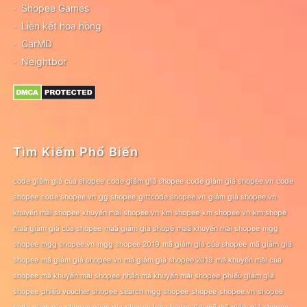
Shopee Games
Liên kết hoa hồng
CarMD
Neightbor
Tìm Kiếm Phổ Biến
code giảm giá của shopee
code giảm giá shopee
code giảm giá shopee.vn
code
shopee
code shopee.vn
gg shopee
giftcode shopee.vn
giảm giá shopee.vn
khuyến mãi shopee
khuyến mãi shopee.vn
km shopee
km shopee vn
km shopê
maã giảm giá của shopee
maã giảm giá shopê
maã khuyến mãi shopee
mgg
shopee
mgg shopee.vn
mgg shopee 2019
mã giảm giá của shopee
mã giảm giá
shopee
mã giảm giá shopee.vn
mã giảm giá shopee 2019
mã khuyến mãi của
shopee
mã khuyến mãi shopee
nhận mã khuyến mãi shopee
phiếu giảm giá
shopee
phiếu voucher shopee
search mgg shopee
shopee
shopee.vn
shopee