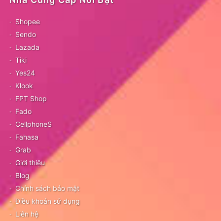
Shopee
Sendo
Lazada
Tiki
Yes24
Klook
FPT Shop
Fado
CellphoneS
Fahasa
Grab
Giới thiệu
Blog
Chính sách bảo mật
Điều khoản sử dụng
Liên hệ