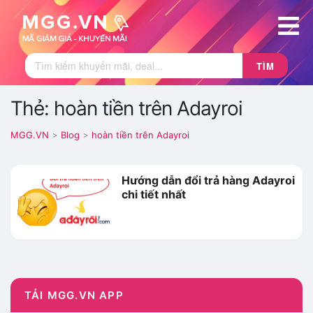
TÌM
Thẻ: hoàn tiền trên Adayroi
MGG.VN
Blog
hoàn tiền trên Adayroi
>
>
Hướng dẫn đổi trả hàng Adayroi
chi tiết nhất
TẢI MGG.VN APP