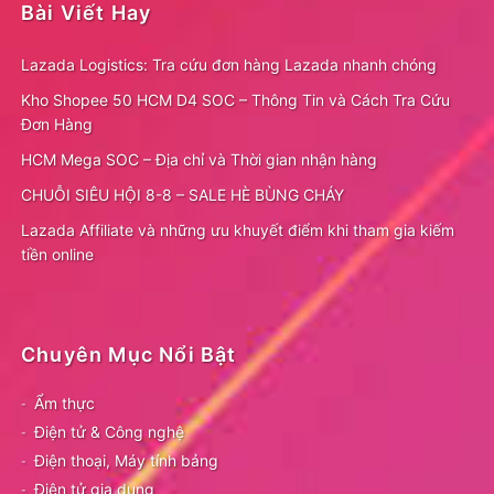
Bài Viết Hay
Lazada Logistics: Tra cứu đơn hàng Lazada nhanh chóng
Kho Shopee 50 HCM D4 SOC – Thông Tin và Cách Tra Cứu
Đơn Hàng
HCM Mega SOC – Địa chỉ và Thời gian nhận hàng
CHUỖI SIÊU HỘI 8-8 – SALE HÈ BÙNG CHÁY
Lazada Affiliate và những ưu khuyết điểm khi tham gia kiếm
tiền online
Chuyên Mục Nổi Bật
Ẩm thực
Điện tử & Công nghệ
Điện thoại, Máy tính bảng
Điện tử gia dụng