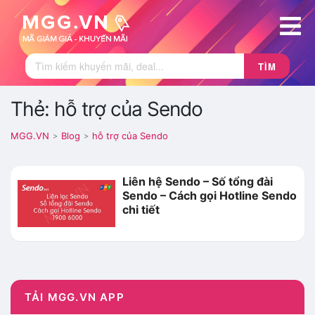
TÌM
Thẻ: hỗ trợ của Sendo
MGG.VN
Blog
hỗ trợ của Sendo
>
>
Liên hệ Sendo – Số tổng đài
Sendo – Cách gọi Hotline Sendo
chi tiết
TẢI MGG.VN APP