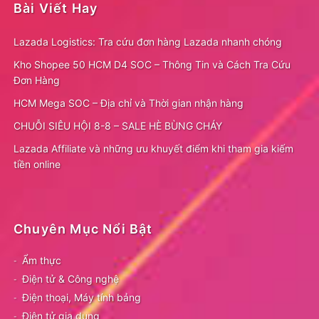
Bài Viết Hay
Lazada Logistics: Tra cứu đơn hàng Lazada nhanh chóng
Kho Shopee 50 HCM D4 SOC – Thông Tin và Cách Tra Cứu
Đơn Hàng
HCM Mega SOC – Địa chỉ và Thời gian nhận hàng
CHUỖI SIÊU HỘI 8-8 – SALE HÈ BÙNG CHÁY
Lazada Affiliate và những ưu khuyết điểm khi tham gia kiếm
tiền online
Chuyên Mục Nổi Bật
Ẩm thực
Điện tử & Công nghệ
Điện thoại, Máy tính bảng
Điện tử gia dụng