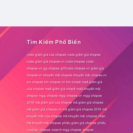
t
Tìm Kiếm Phổ Biến
code giảm giá của shopee
code giảm giá shopee
code giảm giá shopee.vn
code shopee
code
shopee.vn
gg shopee
giftcode shopee.vn
giảm giá
shopee.vn
khuyến mãi shopee
khuyến mãi shopee.vn
km shopee
km shopee vn
km shopê
maã giảm giá
của shopee
maã giảm giá shopê
maã khuyến mãi
shopee
mgg shopee
mgg shopee.vn
mgg shopee
2019
mã giảm giá của shopee
mã giảm giá shopee
mã giảm giá shopee.vn
mã giảm giá shopee 2019
mã
khuyến mãi của shopee
mã khuyến mãi shopee
nhận
mã khuyến mãi shopee
phiếu giảm giá shopee
phiếu
voucher shopee
search mgg shopee
shopee