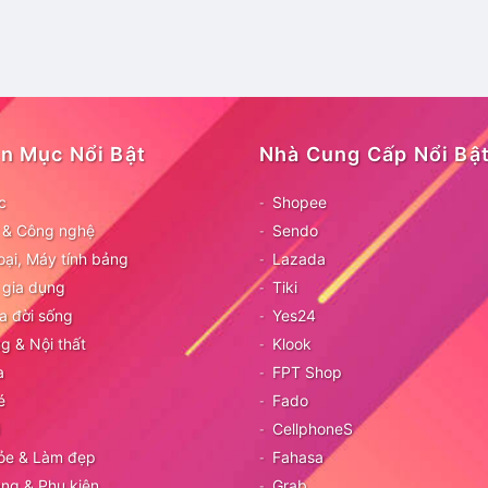
n Mục Nổi Bật
Nhà Cung Cấp Nổi Bậ
c
Shopee
ử & Công nghệ
Sendo
oại, Máy tính bảng
Lazada
 gia dụng
Tiki
a đời sống
Yes24
g & Nội thất
Klook
a
FPT Shop
é
Fado
CellphoneS
ỏe & Làm đẹp
Fahasa
ang & Phụ kiện
Grab