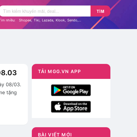
TÌM
Tìm nhiều:
Shopee
,
Tiki
,
Lazada
,
Klook
,
Sendo
,...
08.03
TẢI MGG.VN APP
ày 08/03.
me tặng
BÀI VIẾT MỚI