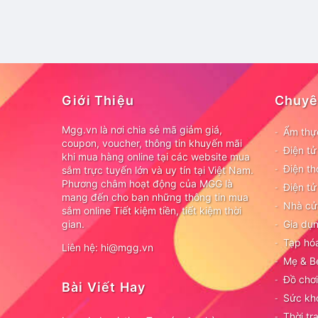
Giới Thiệu
Chuyê
Mgg.vn là nơi chia sẻ mã giảm giá,
Ẩm thự
coupon, voucher, thông tin khuyến mãi
Điện t
khi mua hàng online tại các website mua
Điện th
sắm trực tuyến lớn và uy tín tại Việt Nam.
Phương châm hoạt động của MGG là
Điện tử
mang đến cho bạn những thông tin mua
Nhà cử
sắm online Tiết kiệm tiền, tiết kiệm thời
gian.
Gia dụn
Tạp hó
Liên hệ: hi@mgg.vn
Mẹ & B
Đồ chơi
Bài Viết Hay
Sức kh
Thời tr