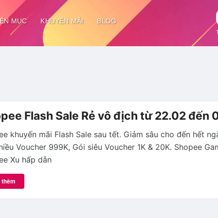
ÊN MỤC
KHUYẾN MÃI
BLOG
pee Flash Sale Rẻ vô địch từ 22.02 đến 
e khuyến mãi Flash Sale sau tết. Giảm sâu cho đến hết ng
hiều Voucher 999K, Gói siêu Voucher 1K & 20K. Shopee Ga
ee Xu hấp dẫn
 thêm