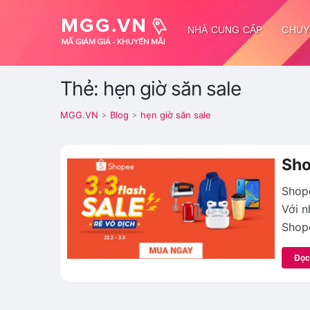
NHÀ CUNG CẤP
CHUY
Thẻ: hẹn giờ săn sale
MGG.VN
Blog
hẹn giờ săn sale
>
>
Sho
Shope
Với n
Shop
Đọc