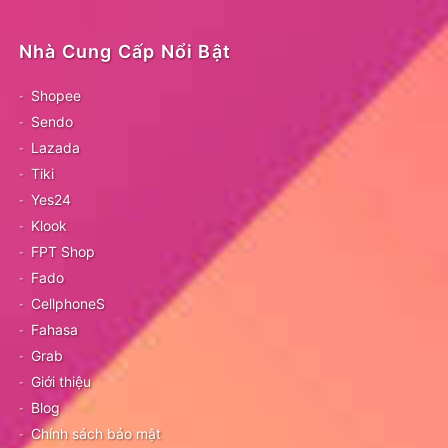
Nhà Cung Cấp Nổi Bật
Shopee
Sendo
Lazada
Tiki
Yes24
Klook
FPT Shop
Fado
CellphoneS
Fahasa
Grab
Giới thiệu
Blog
Chính sách bảo mật