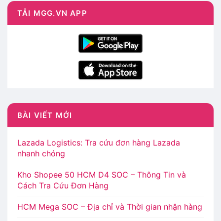
TẢI MGG.VN APP
BÀI VIẾT MỚI
Lazada Logistics: Tra cứu đơn hàng Lazada
nhanh chóng
Kho Shopee 50 HCM D4 SOC – Thông Tin và
Cách Tra Cứu Đơn Hàng
HCM Mega SOC – Địa chỉ và Thời gian nhận hàng