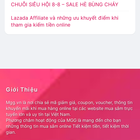
CHUỖI SIÊU HỘI 8-8 – SALE HÈ BÙNG CHÁY
Lazada Affiliate và những ưu khuyết điểm khi
tham gia kiếm tiền online
Giới Thiệu
Mgg.vn là nơi chia sẻ mã giảm giá, coupon, voucher, thông tin
khuyến mãi khi mua hàng online tại các website mua sắm trực
tuyến lớn và uy tín tại Việt Nam.
Phương châm hoạt động của MGG là mang đến cho bạn
những thông tin mua sắm online Tiết kiệm tiền, tiết kiệm thời
gian.