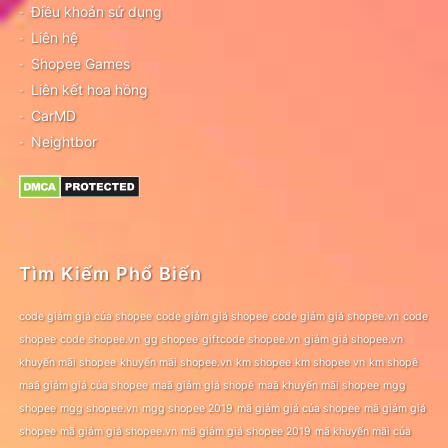
Điều khoản sử dụng
Liên hệ
Shopee Games
Liên kết hoa hồng
CarMD
Neightbor
Tìm Kiếm Phổ Biến
code giảm giá của shopee
code giảm giá shopee
code giảm giá shopee.vn
code
shopee
code shopee.vn
gg shopee
giftcode shopee.vn
giảm giá shopee.vn
khuyến mãi shopee
khuyến mãi shopee.vn
km shopee
km shopee vn
km shopê
maã giảm giá của shopee
maã giảm giá shopê
maã khuyến mãi shopee
mgg
shopee
mgg shopee.vn
mgg shopee 2019
mã giảm giá của shopee
mã giảm giá
shopee
mã giảm giá shopee.vn
mã giảm giá shopee 2019
mã khuyến mãi của