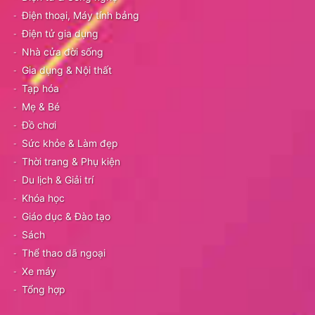
Điện thoại, Máy tính bảng
Điện tử gia dụng
Nhà cửa đời sống
Gia dụng & Nội thất
Tạp hóa
Mẹ & Bé
Đồ chơi
Sức khỏe & Làm đẹp
Thời trang & Phụ kiện
Du lịch & Giải trí
Khóa học
Giáo dục & Đào tạo
Sách
Thể thao dã ngoại
Xe máy
Tổng hợp