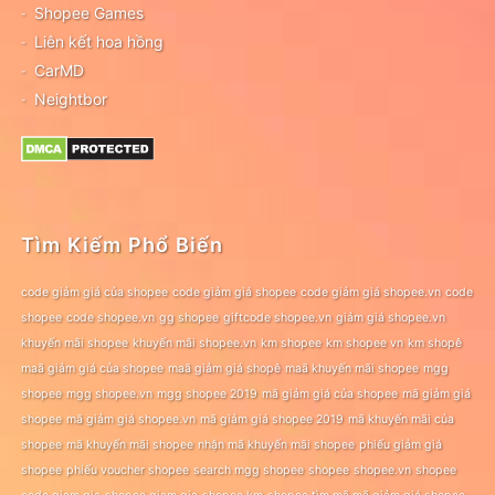
Shopee Games
Liên kết hoa hồng
CarMD
Neightbor
Tìm Kiếm Phổ Biến
code giảm giá của shopee
code giảm giá shopee
code giảm giá shopee.vn
code
shopee
code shopee.vn
gg shopee
giftcode shopee.vn
giảm giá shopee.vn
khuyến mãi shopee
khuyến mãi shopee.vn
km shopee
km shopee vn
km shopê
maã giảm giá của shopee
maã giảm giá shopê
maã khuyến mãi shopee
mgg
shopee
mgg shopee.vn
mgg shopee 2019
mã giảm giá của shopee
mã giảm giá
shopee
mã giảm giá shopee.vn
mã giảm giá shopee 2019
mã khuyến mãi của
shopee
mã khuyến mãi shopee
nhận mã khuyến mãi shopee
phiếu giảm giá
shopee
phiếu voucher shopee
search mgg shopee
shopee
shopee.vn
shopee