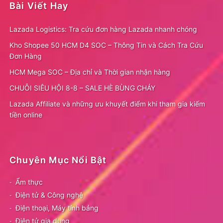
Bài Viết Hay
Lazada Logistics: Tra cứu đơn hàng Lazada nhanh chóng
Kho Shopee 50 HCM D4 SOC – Thông Tin và Cách Tra Cứu
Đơn Hàng
HCM Mega SOC – Địa chỉ và Thời gian nhận hàng
CHUỖI SIÊU HỘI 8-8 – SALE HÈ BÙNG CHÁY
Lazada Affiliate và những ưu khuyết điểm khi tham gia kiếm
tiền online
Chuyên Mục Nổi Bật
Ẩm thực
Điện tử & Công nghệ
Điện thoại, Máy tính bảng
Điện tử gia dụng