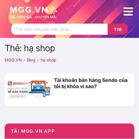
TÌM
Thẻ: hạ shop
MGG.VN
Blog
hạ shop
>
>
Tài khoản bán hàng Sendo của
tôi bị khóa vì sao?
TẢI MGG.VN APP