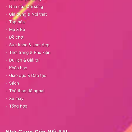
Nhà cửa đời sống
Gia dụng & Nội thất
Tạp hóa
Mẹ & Bé
Đồ chơi
Sức khỏe & Làm đẹp
Thời trang & Phụ kiện
Du lịch & Giải trí
Khóa học
Giáo dục & Đào tạo
Sách
Thể thao dã ngoại
Xe máy
Tổng hợp
Nhà Cung Cấp Nổi Bật