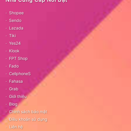
Shopee
Sendo
Lazada
Tiki
Yes24
Klook
FPT Shop
Fado
CellphoneS
Fahasa
Grab
Giới thiệu
Blog
Chính sách bảo mật
Điều khoản sử dụng
Liên hệ