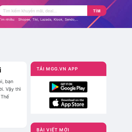
TÌM
Tìm nhiều:
Shopee
,
Tiki
,
Lazada
,
Klook
,
Sendo
,...
i
TẢI MGG.VN APP
i, bạn
i. Vậy thì
 Thế
BÀI VIẾT MỚI