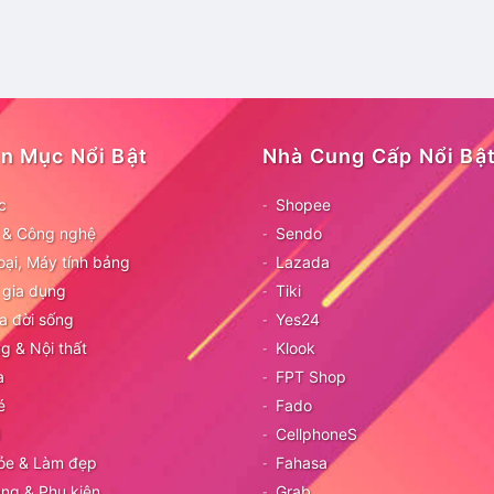
n Mục Nổi Bật
Nhà Cung Cấp Nổi Bậ
c
Shopee
ử & Công nghệ
Sendo
oại, Máy tính bảng
Lazada
 gia dụng
Tiki
a đời sống
Yes24
g & Nội thất
Klook
a
FPT Shop
é
Fado
CellphoneS
ỏe & Làm đẹp
Fahasa
ang & Phụ kiện
Grab