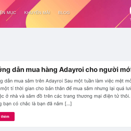
ÊN MỤC
KHUYẾN MÃI
BLOG
ng dẫn mua hàng Adayroi cho người mớ
g dẫn mua sắm trên Adayroi Sau một tuần làm việc mệt mỏ
một tí thời gian cho bản thân để mua sắm nhưng lại quá lườ
ệc ở nhà và sắm đồ trên các trang thương mại điện tử thôi.
 bạn có chắc là bạn đã nắm […]
 thêm