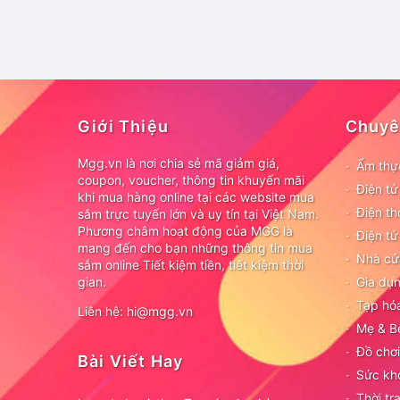
Giới Thiệu
Chuyê
Mgg.vn là nơi chia sẻ mã giảm giá,
Ẩm thự
coupon, voucher, thông tin khuyến mãi
Điện t
khi mua hàng online tại các website mua
Điện th
sắm trực tuyến lớn và uy tín tại Việt Nam.
Phương châm hoạt động của MGG là
Điện tử
mang đến cho bạn những thông tin mua
Nhà cử
sắm online Tiết kiệm tiền, tiết kiệm thời
gian.
Gia dụn
Tạp hó
Liên hệ: hi@mgg.vn
Mẹ & B
Đồ chơi
Bài Viết Hay
Sức kh
Thời tr