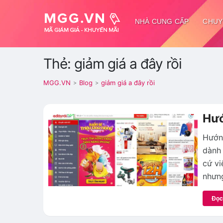
NHÀ CUNG CẤP
CHUY
Thẻ: giảm giá a đây rồi
MGG.VN
Blog
giảm giá a đây rồi
>
>
Hướ
Hướn
dành 
cứ vi
nhưng
Đọc