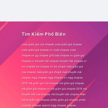
t
Tìm Kiếm Phổ Biến
code giảm giá của shopee
code giảm giá shopee
code giảm giá shopee.vn
code shopee
code
shopee.vn
gg shopee
giftcode shopee.vn
giảm giá
shopee.vn
khuyến mãi shopee
khuyến mãi shopee.vn
km shopee
km shopee vn
km shopê
maã giảm giá
của shopee
maã giảm giá shopê
maã khuyến mãi
shopee
mgg shopee
mgg shopee.vn
mgg shopee
2019
mã giảm giá của shopee
mã giảm giá shopee
mã giảm giá shopee.vn
mã giảm giá shopee 2019
mã
khuyến mãi của shopee
mã khuyến mãi shopee
nhận
mã khuyến mãi shopee
phiếu giảm giá shopee
phiếu
voucher shopee
search mgg shopee
shopee