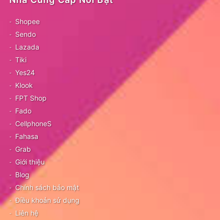
Shopee
Sendo
Lazada
Tiki
Yes24
Klook
FPT Shop
Fado
CellphoneS
Fahasa
Grab
Giới thiệu
Blog
Chính sách bảo mật
Điều khoản sử dụng
Liên hệ