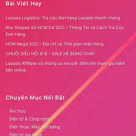
Bài Viết Hay
Lazada Logistics: Tra cứu đơn hàng Lazada nhanh chóng
Kho Shopee 50 HCM D4 SOC – Thông Tin và Cách Tra Cứu
Đơn Hàng
HCM Mega SOC – Địa chỉ và Thời gian nhận hàng
CHUỖI SIÊU HỘI 8-8 – SALE HÈ BÙNG CHÁY
Lazada Affiliate và những ưu khuyết điểm khi tham gia kiếm
tiền online
Chuyên Mục Nổi Bật
Ẩm thực
Điện tử & Công nghệ
Điện thoại, Máy tính bảng
Điện tử gia dụng