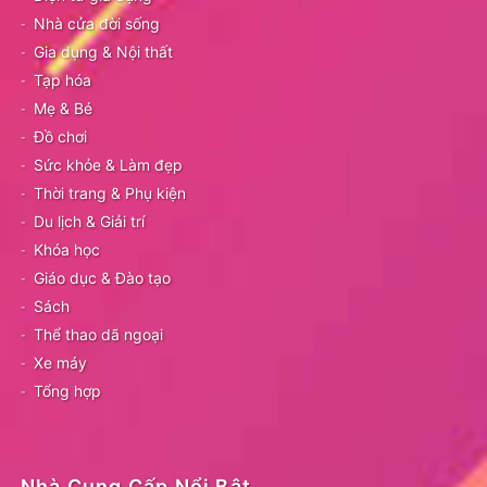
Nhà cửa đời sống
Gia dụng & Nội thất
Tạp hóa
Mẹ & Bé
Đồ chơi
Sức khỏe & Làm đẹp
Thời trang & Phụ kiện
Du lịch & Giải trí
Khóa học
Giáo dục & Đào tạo
Sách
Thể thao dã ngoại
Xe máy
Tổng hợp
Nhà Cung Cấp Nổi Bật