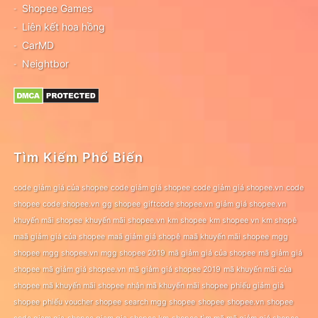
Shopee Games
Liên kết hoa hồng
CarMD
Neightbor
Tìm Kiếm Phổ Biến
code giảm giá của shopee
code giảm giá shopee
code giảm giá shopee.vn
code
shopee
code shopee.vn
gg shopee
giftcode shopee.vn
giảm giá shopee.vn
khuyến mãi shopee
khuyến mãi shopee.vn
km shopee
km shopee vn
km shopê
maã giảm giá của shopee
maã giảm giá shopê
maã khuyến mãi shopee
mgg
shopee
mgg shopee.vn
mgg shopee 2019
mã giảm giá của shopee
mã giảm giá
shopee
mã giảm giá shopee.vn
mã giảm giá shopee 2019
mã khuyến mãi của
shopee
mã khuyến mãi shopee
nhận mã khuyến mãi shopee
phiếu giảm giá
shopee
phiếu voucher shopee
search mgg shopee
shopee
shopee.vn
shopee