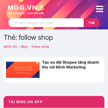
TÌM
Thẻ: follow shop
MGG.VN
Blog
follow shop
>
>
Tạo ưu đãi Shopee tăng doanh
thu với Kênh Marketing
TẢI MGG.VN APP