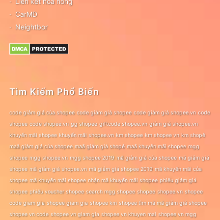
Liên kết hoa hồng
CarMD
Neightbor
Tìm Kiếm Phổ Biến
code giảm giá của shopee
code giảm giá shopee
code giảm giá shopee.vn
code
shopee
code shopee.vn
gg shopee
giftcode shopee.vn
giảm giá shopee.vn
khuyến mãi shopee
khuyến mãi shopee.vn
km shopee
km shopee vn
km shopê
maã giảm giá của shopee
maã giảm giá shopê
maã khuyến mãi shopee
mgg
shopee
mgg shopee.vn
mgg shopee 2019
mã giảm giá của shopee
mã giảm giá
shopee
mã giảm giá shopee.vn
mã giảm giá shopee 2019
mã khuyến mãi của
shopee
mã khuyến mãi shopee
nhận mã khuyến mãi shopee
phiếu giảm giá
shopee
phiếu voucher shopee
search mgg shopee
shopee
shopee.vn
shopee
code giam gia
shopee giam gia
shopee km
shopee tìm mã mã giảm giá shopee
shopee vn code
shopee vn giam gia
shopee vn khuyen mai
shopee vn mgg