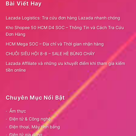
Bài Viết Hay
Lazada Logistics: Tra cứu đơn hàng Lazada nhanh chóng
Kho Shopee 50 HCM D4 SOC – Thông Tin và Cách Tra Cứu
Đơn Hàng
HCM Mega SOC – Địa chỉ và Thời gian nhận hàng
CHUỖI SIÊU HỘI 8-8 – SALE HÈ BÙNG CHÁY
Lazada Affiliate và những ưu khuyết điểm khi tham gia kiếm
tiền online
Chuyên Mục Nổi Bật
Ẩm thực
Điện tử & Công nghệ
Điện thoại, Máy tính bảng
Điện tử gia dụng