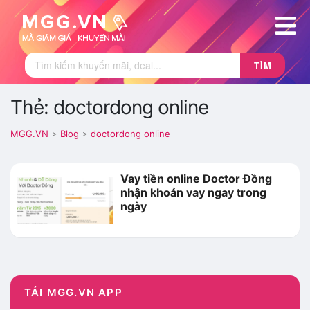
TÌM
Thẻ: doctordong online
MGG.VN
Blog
doctordong online
>
>
Vay tiền online Doctor Đồng
nhận khoản vay ngay trong
ngày
TẢI MGG.VN APP