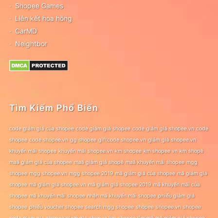
Shopee Games
Liên kết hoa hồng
CarMD
Neightbor
Tìm Kiếm Phổ Biến
code giảm giá của shopee
code giảm giá shopee
code giảm giá shopee.vn
code
shopee
code shopee.vn
gg shopee
giftcode shopee.vn
giảm giá shopee.vn
khuyến mãi shopee
khuyến mãi shopee.vn
km shopee
km shopee vn
km shopê
maã giảm giá của shopee
maã giảm giá shopê
maã khuyến mãi shopee
mgg
shopee
mgg shopee.vn
mgg shopee 2019
mã giảm giá của shopee
mã giảm giá
shopee
mã giảm giá shopee.vn
mã giảm giá shopee 2019
mã khuyến mãi của
shopee
mã khuyến mãi shopee
nhận mã khuyến mãi shopee
phiếu giảm giá
shopee
phiếu voucher shopee
search mgg shopee
shopee
shopee.vn
shopee