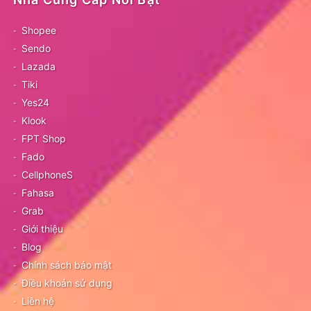
Shopee
Sendo
Lazada
Tiki
Yes24
Klook
FPT Shop
Fado
CellphoneS
Fahasa
Grab
Giới thiệu
Blog
Chính sách bảo mật
Điều khoản sử dụng
Liên hệ