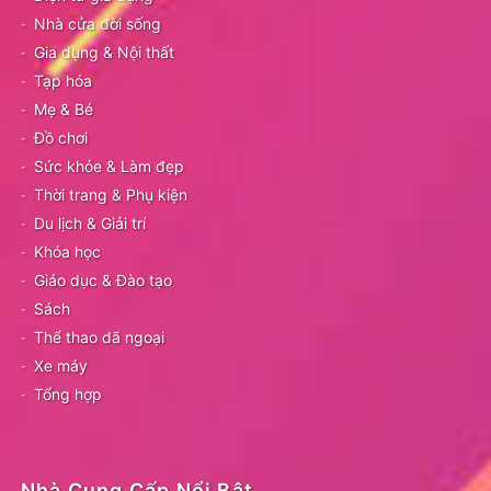
Nhà cửa đời sống
Gia dụng & Nội thất
Tạp hóa
Mẹ & Bé
Đồ chơi
Sức khỏe & Làm đẹp
Thời trang & Phụ kiện
Du lịch & Giải trí
Khóa học
Giáo dục & Đào tạo
Sách
Thể thao dã ngoại
Xe máy
Tổng hợp
Nhà Cung Cấp Nổi Bật