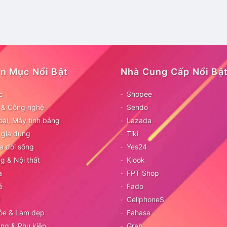
n Mục Nổi Bật
Nhà Cung Cấp Nổi Bậ
c
Shopee
ử & Công nghệ
Sendo
oại, Máy tính bảng
Lazada
 gia dụng
Tiki
a đời sống
Yes24
g & Nội thất
Klook
a
FPT Shop
é
Fado
CellphoneS
ỏe & Làm đẹp
Fahasa
ang & Phụ kiện
Grab