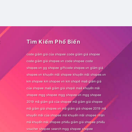
t
Tìm Kiếm Phổ Biến
code giảm giá của shopee
code giảm giá shopee
code giảm giá shopee.vn
code shopee
code
shopee.vn
gg shopee
giftcode shopee.vn
giảm giá
shopee.vn
khuyến mãi shopee
khuyến mãi shopee.vn
km shopee
km shopee vn
km shopê
maã giảm giá
của shopee
maã giảm giá shopê
maã khuyến mãi
shopee
mgg shopee
mgg shopee.vn
mgg shopee
2019
mã giảm giá của shopee
mã giảm giá shopee
mã giảm giá shopee.vn
mã giảm giá shopee 2019
mã
khuyến mãi của shopee
mã khuyến mãi shopee
nhận
mã khuyến mãi shopee
phiếu giảm giá shopee
phiếu
voucher shopee
search mgg shopee
shopee