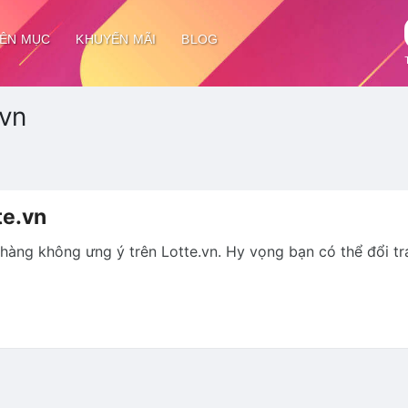
ÊN MỤC
KHUYẾN MÃI
BLOG
.vn
te.vn
 hàng không ưng ý trên Lotte.vn. Hy vọng bạn có thể đổi tr