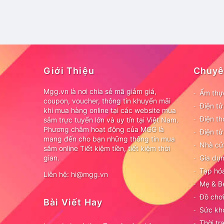
Giới Thiệu
Chuyê
Mgg.vn là nơi chia sẻ mã giảm giá,
Ẩm thự
coupon, voucher, thông tin khuyến mãi
Điện t
khi mua hàng online tại các website mua
Điện th
sắm trực tuyến lớn và uy tín tại Việt Nam.
Phương châm hoạt động của MGG là
Điện tử
mang đến cho bạn những thông tin mua
Nhà cử
sắm online Tiết kiệm tiền, tiết kiệm thời
gian.
Gia dụn
Tạp hó
Liên hệ: hi@mgg.vn
Mẹ & B
Đồ chơi
Bài Viết Hay
Sức kh
Thời tr