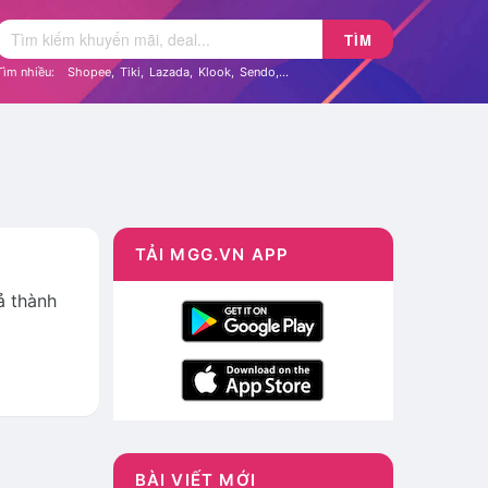
TÌM
Tìm nhiều:
Shopee
,
Tiki
,
Lazada
,
Klook
,
Sendo
,...
TẢI MGG.VN APP
ả thành
BÀI VIẾT MỚI