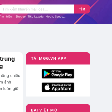
TÌM
Tìm nhiều:
Shopee
,
Tiki
,
Lazada
,
Klook
,
Sendo
,...
 trung
TẢI MGG.VN APP
ng
không chiều
àm ảnh
n luôn giữ
BÀI VIẾT MỚI