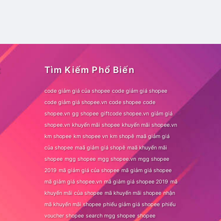
t
Tìm Kiếm Phổ Biến
code giảm giá của shopee
code giảm giá shopee
code giảm giá shopee.vn
code shopee
code
shopee.vn
gg shopee
giftcode shopee.vn
giảm giá
shopee.vn
khuyến mãi shopee
khuyến mãi shopee.vn
km shopee
km shopee vn
km shopê
maã giảm giá
của shopee
maã giảm giá shopê
maã khuyến mãi
shopee
mgg shopee
mgg shopee.vn
mgg shopee
2019
mã giảm giá của shopee
mã giảm giá shopee
mã giảm giá shopee.vn
mã giảm giá shopee 2019
mã
khuyến mãi của shopee
mã khuyến mãi shopee
nhận
mã khuyến mãi shopee
phiếu giảm giá shopee
phiếu
voucher shopee
search mgg shopee
shopee