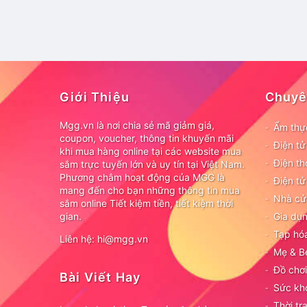
Giới Thiệu
Chuyê
Mgg.vn là nơi chia sẻ mã giảm giá,
Ẩm thự
coupon, voucher, thông tin khuyến mãi
Điện t
khi mua hàng online tại các website mua
Điện th
sắm trực tuyến lớn và uy tín tại Việt Nam.
Phương châm hoạt động của MGG là
Điện tử
mang đến cho bạn những thông tin mua
Nhà cử
sắm online Tiết kiệm tiền, tiết kiệm thời
gian.
Gia dụn
Tạp hó
Liên hệ: hi@mgg.vn
Mẹ & B
Đồ chơi
Bài Viết Hay
Sức kh
Thời tr