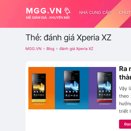
NHÀ CUNG CẤP
CHUY
Thẻ: đánh giá Xperia XZ
MGG.VN
Blog
đánh giá Xperia XZ
>
>
Ra 
thà
Vậy l
theo 
hưởng
triết
Đọc