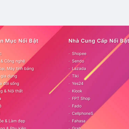
n Mục Nổi Bật
Nhà Cung Cấp Nổi Bậ
c
Shopee
ử & Công nghệ
Sendo
oại, Máy tính bảng
Lazada
 gia dụng
Tiki
a đời sống
Yes24
g & Nội thất
Klook
a
FPT Shop
é
Fado
CellphoneS
ỏe & Làm đẹp
Fahasa
ang & Phụ kiện
Grab