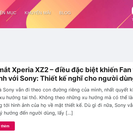
ÊN MỤC
KHUYẾN MÃI
BLOG
mắt Xperia XZ2 – điều đặc biệt khiến Fan
nh với Sony: Thiết kế nghĩ cho người dù
à Sony vẫn đi theo con đường riêng của mình, nhất quyết 
xu hướng tai thỏ. Không theo những xu hướng mà có thể l
 tới hình ảnh của họ về mặt thiết kế. Dù gì đi nữa, Sony vẫ
 lý hướng đến người dùng, lấy […]
 thêm