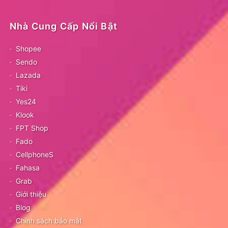
Nhà Cung Cấp Nổi Bật
Shopee
Sendo
Lazada
Tiki
Yes24
Klook
FPT Shop
Fado
CellphoneS
Fahasa
Grab
Giới thiệu
Blog
Chính sách bảo mật