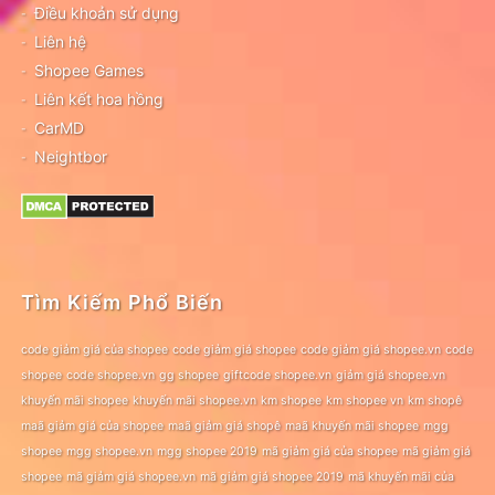
Điều khoản sử dụng
Liên hệ
Shopee Games
Liên kết hoa hồng
CarMD
Neightbor
Tìm Kiếm Phổ Biến
code giảm giá của shopee
code giảm giá shopee
code giảm giá shopee.vn
code
shopee
code shopee.vn
gg shopee
giftcode shopee.vn
giảm giá shopee.vn
khuyến mãi shopee
khuyến mãi shopee.vn
km shopee
km shopee vn
km shopê
maã giảm giá của shopee
maã giảm giá shopê
maã khuyến mãi shopee
mgg
shopee
mgg shopee.vn
mgg shopee 2019
mã giảm giá của shopee
mã giảm giá
shopee
mã giảm giá shopee.vn
mã giảm giá shopee 2019
mã khuyến mãi của