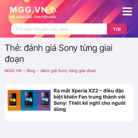
TÌM
Thẻ: đánh giá Sony từng giai
đoạn
MGG.VN
Blog
đánh giá Sony từng giai đoạn
>
>
Ra mắt Xperia XZ2 – điều đặc
biệt khiến Fan trung thành với
Sony: Thiết kế nghĩ cho người
dùng