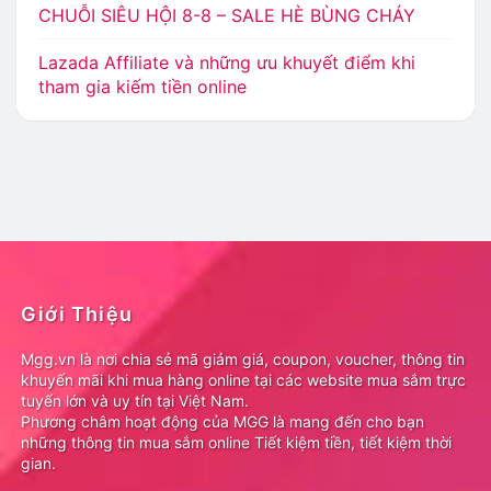
CHUỖI SIÊU HỘI 8-8 – SALE HÈ BÙNG CHÁY
Lazada Affiliate và những ưu khuyết điểm khi
tham gia kiếm tiền online
Giới Thiệu
Mgg.vn là nơi chia sẻ mã giảm giá, coupon, voucher, thông tin
khuyến mãi khi mua hàng online tại các website mua sắm trực
tuyến lớn và uy tín tại Việt Nam.
Phương châm hoạt động của MGG là mang đến cho bạn
những thông tin mua sắm online Tiết kiệm tiền, tiết kiệm thời
gian.