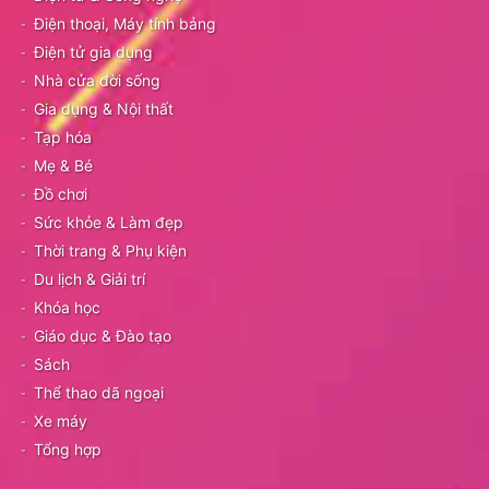
Điện thoại, Máy tính bảng
Điện tử gia dụng
Nhà cửa đời sống
Gia dụng & Nội thất
Tạp hóa
Mẹ & Bé
Đồ chơi
Sức khỏe & Làm đẹp
Thời trang & Phụ kiện
Du lịch & Giải trí
Khóa học
Giáo dục & Đào tạo
Sách
Thể thao dã ngoại
Xe máy
Tổng hợp