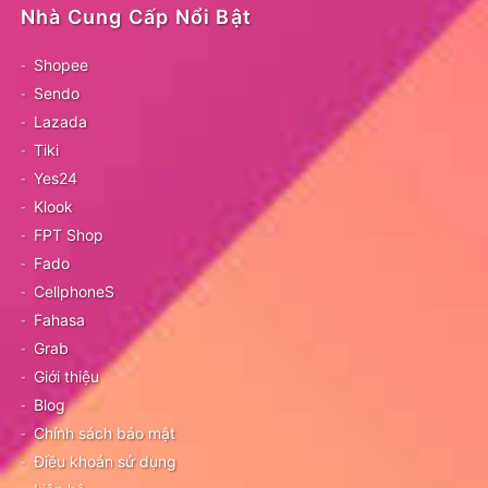
Nhà Cung Cấp Nổi Bật
Shopee
Sendo
Lazada
Tiki
Yes24
Klook
FPT Shop
Fado
CellphoneS
Fahasa
Grab
Giới thiệu
Blog
Chính sách bảo mật
Điều khoản sử dụng