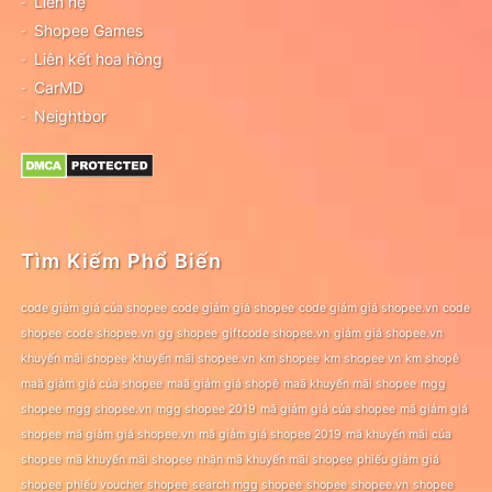
Liên hệ
Shopee Games
Liên kết hoa hồng
CarMD
Neightbor
Tìm Kiếm Phổ Biến
code giảm giá của shopee
code giảm giá shopee
code giảm giá shopee.vn
code
shopee
code shopee.vn
gg shopee
giftcode shopee.vn
giảm giá shopee.vn
khuyến mãi shopee
khuyến mãi shopee.vn
km shopee
km shopee vn
km shopê
maã giảm giá của shopee
maã giảm giá shopê
maã khuyến mãi shopee
mgg
shopee
mgg shopee.vn
mgg shopee 2019
mã giảm giá của shopee
mã giảm giá
shopee
mã giảm giá shopee.vn
mã giảm giá shopee 2019
mã khuyến mãi của
shopee
mã khuyến mãi shopee
nhận mã khuyến mãi shopee
phiếu giảm giá
shopee
phiếu voucher shopee
search mgg shopee
shopee
shopee.vn
shopee