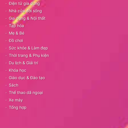
Điện tử gia dụng
Nhà cửa đời sống
Gia dụng & Nội thất
Tạp hóa
Mẹ & Bé
Đồ chơi
Sức khỏe & Làm đẹp
Thời trang & Phụ kiện
Du lịch & Giải trí
Khóa học
Giáo dục & Đào tạo
Sách
Thể thao dã ngoại
Xe máy
Tổng hợp