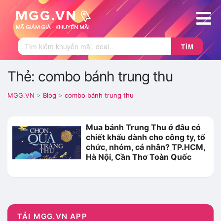
TÌM
Thẻ: combo bánh trung thu
MGG.VN
Blog
combo bánh trung thu
>
>
Mua bánh Trung Thu ở đâu có
chiết khấu dành cho công ty, tổ
chức, nhóm, cá nhân? TP.HCM,
Hà Nội, Cần Thơ Toàn Quốc
TẢI MGG.VN APP