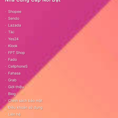
Shopee
Sendo
Lazada
Tiki
Yes24
Klook
FPT Shop
Fado
CellphoneS
Fahasa
Grab
Giới thiệu
Blog
Chính sách bảo mật
Điều khoản sử dụng
Liên hệ