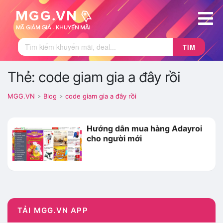
TÌM
Thẻ: code giam gia a đây rồi
MGG.VN
Blog
code giam gia a đây rồi
>
>
Hướng dẫn mua hàng Adayroi
cho người mới
TẢI MGG.VN APP