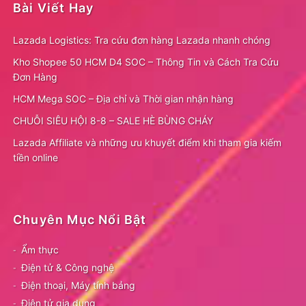
Bài Viết Hay
Lazada Logistics: Tra cứu đơn hàng Lazada nhanh chóng
Kho Shopee 50 HCM D4 SOC – Thông Tin và Cách Tra Cứu
Đơn Hàng
HCM Mega SOC – Địa chỉ và Thời gian nhận hàng
CHUỖI SIÊU HỘI 8-8 – SALE HÈ BÙNG CHÁY
Lazada Affiliate và những ưu khuyết điểm khi tham gia kiếm
tiền online
Chuyên Mục Nổi Bật
Ẩm thực
Điện tử & Công nghệ
Điện thoại, Máy tính bảng
Điện tử gia dụng