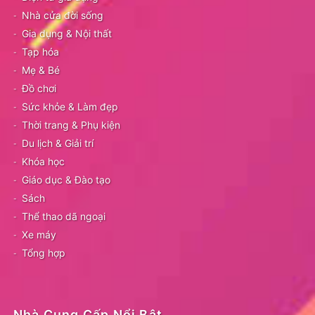
Nhà cửa đời sống
Gia dụng & Nội thất
Tạp hóa
Mẹ & Bé
Đồ chơi
Sức khỏe & Làm đẹp
Thời trang & Phụ kiện
Du lịch & Giải trí
Khóa học
Giáo dục & Đào tạo
Sách
Thể thao dã ngoại
Xe máy
Tổng hợp
Nhà Cung Cấp Nổi Bật