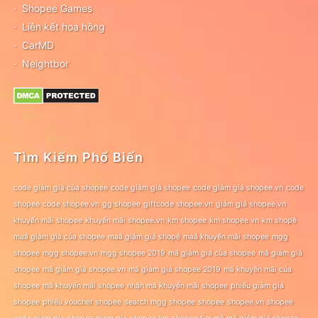
Shopee Games
Liên kết hoa hồng
CarMD
Neightbor
Tìm Kiếm Phổ Biến
code giảm giá của shopee
code giảm giá shopee
code giảm giá shopee.vn
code
shopee
code shopee.vn
gg shopee
giftcode shopee.vn
giảm giá shopee.vn
khuyến mãi shopee
khuyến mãi shopee.vn
km shopee
km shopee vn
km shopê
maã giảm giá của shopee
maã giảm giá shopê
maã khuyến mãi shopee
mgg
shopee
mgg shopee.vn
mgg shopee 2019
mã giảm giá của shopee
mã giảm giá
shopee
mã giảm giá shopee.vn
mã giảm giá shopee 2019
mã khuyến mãi của
shopee
mã khuyến mãi shopee
nhận mã khuyến mãi shopee
phiếu giảm giá
shopee
phiếu voucher shopee
search mgg shopee
shopee
shopee.vn
shopee