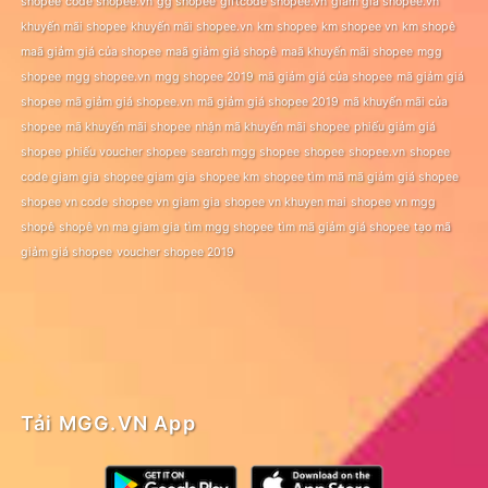
shopee
code shopee.vn
gg shopee
giftcode shopee.vn
giảm giá shopee.vn
khuyến mãi shopee
khuyến mãi shopee.vn
km shopee
km shopee vn
km shopê
maã giảm giá của shopee
maã giảm giá shopê
maã khuyến mãi shopee
mgg
shopee
mgg shopee.vn
mgg shopee 2019
mã giảm giá của shopee
mã giảm giá
shopee
mã giảm giá shopee.vn
mã giảm giá shopee 2019
mã khuyến mãi của
shopee
mã khuyến mãi shopee
nhận mã khuyến mãi shopee
phiếu giảm giá
shopee
phiếu voucher shopee
search mgg shopee
shopee
shopee.vn
shopee
code giam gia
shopee giam gia
shopee km
shopee tìm mã mã giảm giá shopee
shopee vn code
shopee vn giam gia
shopee vn khuyen mai
shopee vn mgg
shopê
shopê vn ma giam gia
tìm mgg shopee
tìm mã giảm giá shopee
tạo mã
giảm giá shopee
voucher shopee 2019
Tải MGG.VN App