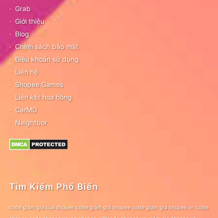
Grab
Giới thiệu
Blog
Chính sách bảo mật
Điều khoản sử dụng
Liên hệ
Shopee Games
Liên kết hoa hồng
CarMD
Neightbor
Tìm Kiếm Phổ Biến
code giảm giá của shopee
code giảm giá shopee
code giảm giá shopee.vn
code