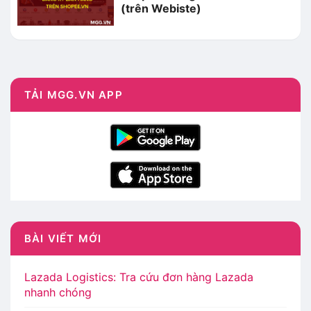
(trên Webiste)
TẢI MGG.VN APP
BÀI VIẾT MỚI
Lazada Logistics: Tra cứu đơn hàng Lazada
nhanh chóng