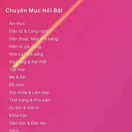
Chuyên Mục Nổi Bật
Ẩm thực
Điện tử & Công nghệ
Điện thoại, Máy tính bảng
Điện tử gia dụng
Nhà cửa đời sống
Gia dụng & Nội thất
Tạp hóa
Mẹ & Bé
Đồ chơi
Sức khỏe & Làm đẹp
Thời trang & Phụ kiện
Du lịch & Giải trí
Khóa học
Giáo dục & Đào tạo
Sách