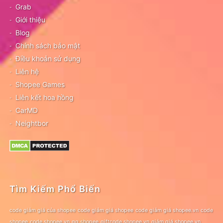
Grab
Giới thiệu
Blog
Chính sách bảo mật
Điều khoản sử dụng
Liên hệ
Shopee Games
Liên kết hoa hồng
CarMD
Neightbor
Tìm Kiếm Phổ Biến
code giảm giá của shopee
code giảm giá shopee
code giảm giá shopee.vn
code
shopee
code shopee.vn
gg shopee
giftcode shopee.vn
giảm giá shopee.vn