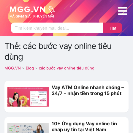
TÌM
Thẻ: các bước vay online tiêu
dùng
MGG.VN
Blog
các bước vay online tiêu dùng
>
>
Vay ATM Online nhanh chóng –
24/7 – nhận tiền trong 15 phút
10+ Ứng dụng Vay online tín
chấp uy tín tại Việt Nam