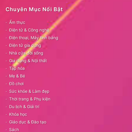
Chuyên Mục Nổi Bật
Ẩm thực
Điện tử & Công nghệ
Điện thoại, Máy tính bảng
Điện tử gia dụng
Nhà cửa đời sống
Gia dụng & Nội thất
Tạp hóa
Mẹ & Bé
Đồ chơi
Sức khỏe & Làm đẹp
Thời trang & Phụ kiện
Du lịch & Giải trí
Khóa học
Giáo dục & Đào tạo
Sách