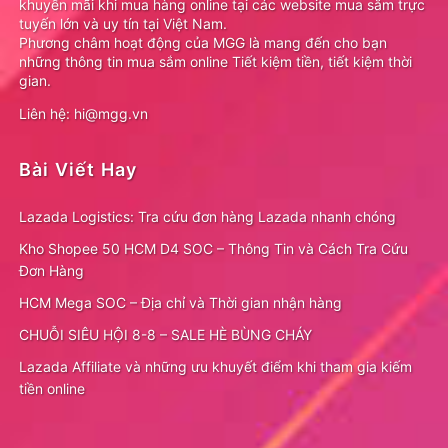
khuyến mãi khi mua hàng online tại các website mua sắm trực
tuyến lớn và uy tín tại Việt Nam.
Phương châm hoạt động của MGG là mang đến cho bạn
những thông tin mua sắm online Tiết kiệm tiền, tiết kiệm thời
gian.
Liên hệ: hi@mgg.vn
Bài Viết Hay
Lazada Logistics: Tra cứu đơn hàng Lazada nhanh chóng
Kho Shopee 50 HCM D4 SOC – Thông Tin và Cách Tra Cứu
Đơn Hàng
HCM Mega SOC – Địa chỉ và Thời gian nhận hàng
CHUỖI SIÊU HỘI 8-8 – SALE HÈ BÙNG CHÁY
Lazada Affiliate và những ưu khuyết điểm khi tham gia kiếm
tiền online