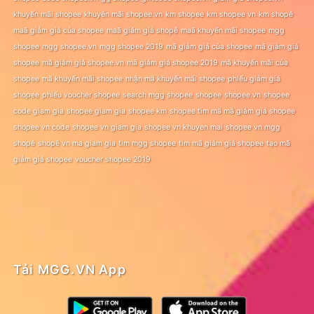
khuyến mãi shopee
khuyến mãi shopee.vn
km shopee
km shopee vn
km shopê
maã giảm giá của shopee
maã giảm giá shopê
maã khuyến mãi shopee
mgg
shopee
mgg shopee.vn
mgg shopee 2019
mã giảm giá của shopee
mã giảm giá
shopee
mã giảm giá shopee.vn
mã giảm giá shopee 2019
mã khuyến mãi của
shopee
mã khuyến mãi shopee
nhận mã khuyến mãi shopee
phiếu giảm giá
shopee
phiếu voucher shopee
search mgg shopee
shopee
shopee.vn
shopee
code giam gia
shopee giam gia
shopee km
shopee tìm mã mã giảm giá shopee
shopee vn code
shopee vn giam gia
shopee vn khuyen mai
shopee vn mgg
shopê
shopê vn ma giam gia
tìm mgg shopee
tìm mã giảm giá shopee
tạo mã
giảm giá shopee
voucher shopee 2019
Tải MGG.VN App