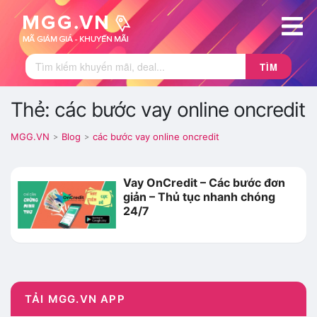
TÌM
Thẻ: các bước vay online oncredit
MGG.VN
Blog
các bước vay online oncredit
>
>
Vay OnCredit – Các bước đơn
giản – Thủ tục nhanh chóng
24/7
TẢI MGG.VN APP