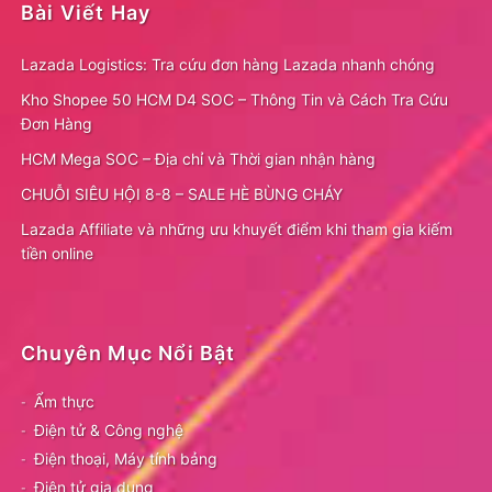
Bài Viết Hay
Lazada Logistics: Tra cứu đơn hàng Lazada nhanh chóng
Kho Shopee 50 HCM D4 SOC – Thông Tin và Cách Tra Cứu
Đơn Hàng
HCM Mega SOC – Địa chỉ và Thời gian nhận hàng
CHUỖI SIÊU HỘI 8-8 – SALE HÈ BÙNG CHÁY
Lazada Affiliate và những ưu khuyết điểm khi tham gia kiếm
tiền online
Chuyên Mục Nổi Bật
Ẩm thực
Điện tử & Công nghệ
Điện thoại, Máy tính bảng
Điện tử gia dụng