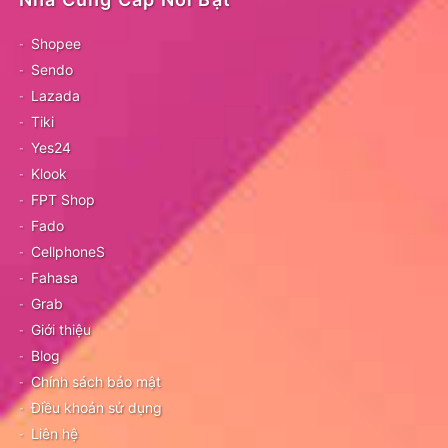
Shopee
Sendo
Lazada
Tiki
Yes24
Klook
FPT Shop
Fado
CellphoneS
Fahasa
Grab
Giới thiệu
Blog
Chính sách bảo mật
Điều khoản sử dụng
Liên hệ