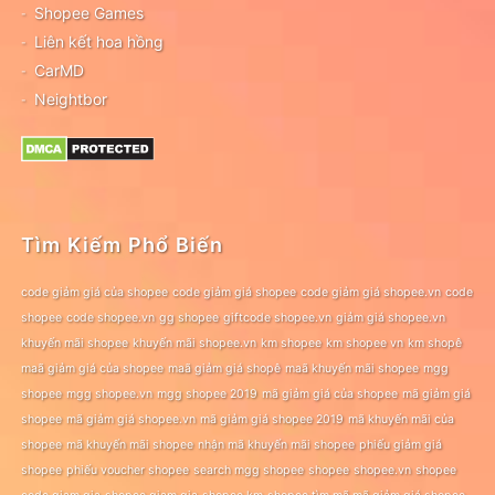
Shopee Games
Liên kết hoa hồng
CarMD
Neightbor
Tìm Kiếm Phổ Biến
code giảm giá của shopee
code giảm giá shopee
code giảm giá shopee.vn
code
shopee
code shopee.vn
gg shopee
giftcode shopee.vn
giảm giá shopee.vn
khuyến mãi shopee
khuyến mãi shopee.vn
km shopee
km shopee vn
km shopê
maã giảm giá của shopee
maã giảm giá shopê
maã khuyến mãi shopee
mgg
shopee
mgg shopee.vn
mgg shopee 2019
mã giảm giá của shopee
mã giảm giá
shopee
mã giảm giá shopee.vn
mã giảm giá shopee 2019
mã khuyến mãi của
shopee
mã khuyến mãi shopee
nhận mã khuyến mãi shopee
phiếu giảm giá
shopee
phiếu voucher shopee
search mgg shopee
shopee
shopee.vn
shopee