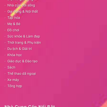
Nhà cửa đời sống
Gia dụng & Nội thất
Tạp hóa
Mẹ & Bé
Đồ chơi
Sức khỏe & Làm đẹp
Thời trang & Phụ kiện
Du lịch & Giải trí
Khóa học
Giáo dục & Đào tạo
Sách
Thể thao dã ngoại
Xe máy
Tổng hợp
Nhà Cung Cấp Nổi Bật