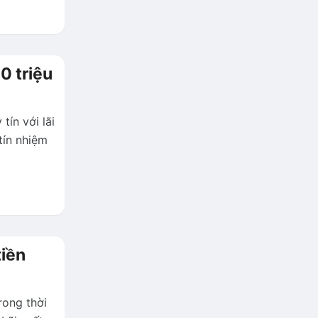
0 triệu
ín với lãi
tín nhiệm
tiền
rong thời