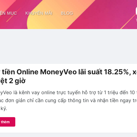
ÊN MỤC
KHUYẾN MÃI
BLOG
 tiền Online MoneyVeo lãi suất 18.25%, x
ệt 2 giờ
Veo là kênh vay online trực tuyến hỗ trợ từ 1 triệu đến 10 t
ục đơn giản chỉ cần cung cấp thông tin và nhận tiền ngay t
ký.
 thêm