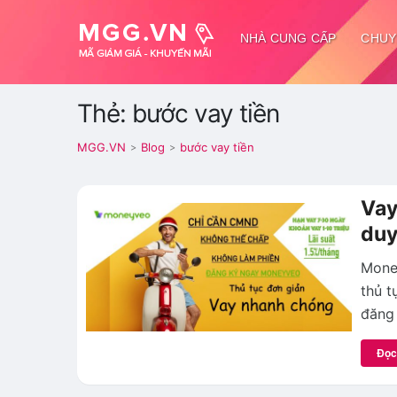
NHÀ CUNG CẤP
CHUY
Thẻ: bước vay tiền
MGG.VN
Blog
bước vay tiền
>
>
Vay
duy
Money
thủ t
đăng 
Đọc