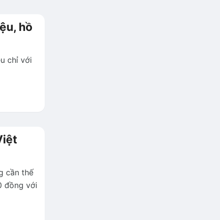
ệu, hồ
u chỉ với
Việt
g cần thế
0 đồng với