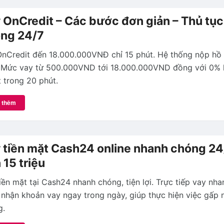
 OnCredit – Các bước đơn giản – Thủ tụ
ng 24/7
nCredit đến 18.000.000VNĐ chỉ 15 phút. Hệ thống nộp hồ 
 Mức vay từ 500.000VND tới 18.000.000VND đồng với 0% l
 trong 20 phút.
 thêm
 tiền mặt Cash24 online nhanh chóng 24/
 15 triệu
iền mặt tại Cash24 nhanh chóng, tiện lợi. Trực tiếp vay nh
, nhận khoản vay ngay trong ngày, giúp thực hiện việc gấp
g.