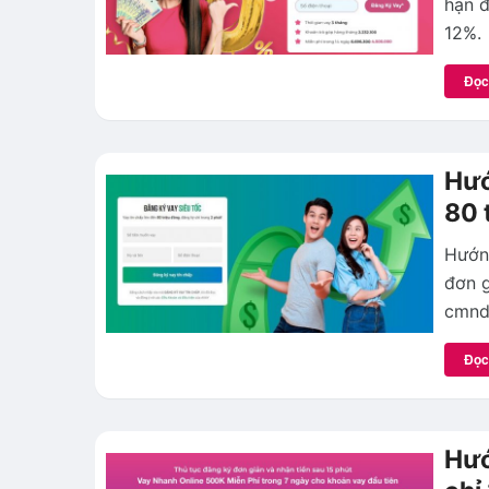
hạn đ
12%.
Đọc
Hướ
80 
Hướng
đơn g
cmnd
Đọc
Hướ