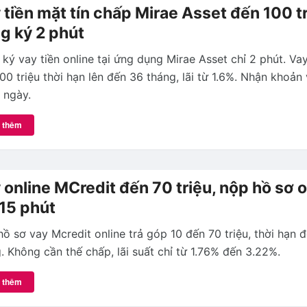
 tiền mặt tín chấp Mirae Asset đến 100 tr
g ký 2 phút
ký vay tiền online tại ứng dụng Mirae Asset chỉ 2 phút. Vay
00 triệu thời hạn lên đến 36 tháng, lãi từ 1.6%. Nhận khoản 
 ngày.
 thêm
 online MCredit đến 70 triệu, nộp hồ sơ o
 15 phút
ồ sơ vay Mcredit online trả góp 10 đến 70 triệu, thời hạn 
. Không cần thế chấp, lãi suất chỉ từ 1.76% đến 3.22%.
 thêm