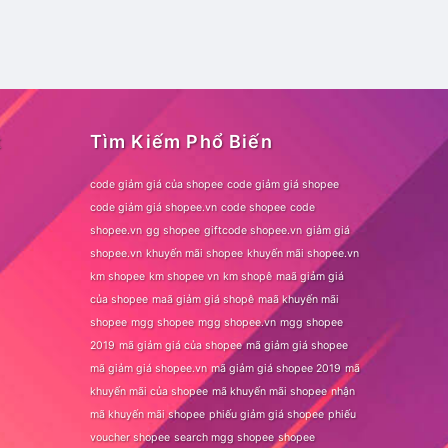
t
Tìm Kiếm Phổ Biến
code giảm giá của shopee
code giảm giá shopee
code giảm giá shopee.vn
code shopee
code
shopee.vn
gg shopee
giftcode shopee.vn
giảm giá
shopee.vn
khuyến mãi shopee
khuyến mãi shopee.vn
km shopee
km shopee vn
km shopê
maã giảm giá
của shopee
maã giảm giá shopê
maã khuyến mãi
shopee
mgg shopee
mgg shopee.vn
mgg shopee
2019
mã giảm giá của shopee
mã giảm giá shopee
mã giảm giá shopee.vn
mã giảm giá shopee 2019
mã
khuyến mãi của shopee
mã khuyến mãi shopee
nhận
mã khuyến mãi shopee
phiếu giảm giá shopee
phiếu
voucher shopee
search mgg shopee
shopee