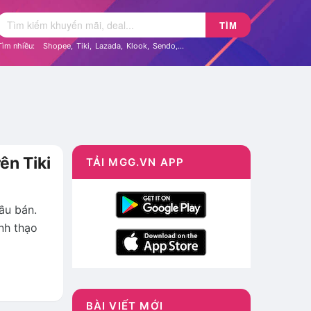
TÌM
Tìm nhiều:
Shopee
,
Tiki
,
Lazada
,
Klook
,
Sendo
,...
ên Tiki
TẢI MGG.VN APP
ầu bán.
ành thạo
BÀI VIẾT MỚI