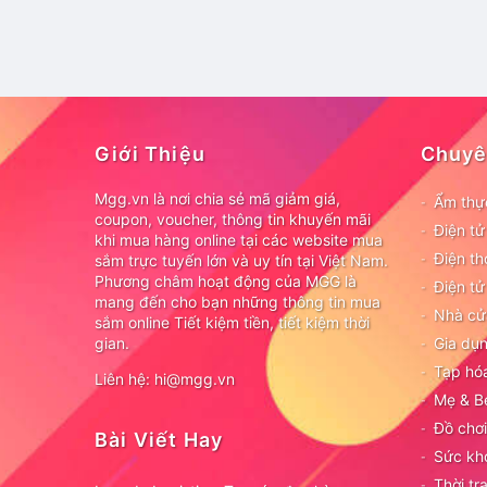
Giới Thiệu
Chuyê
Mgg.vn là nơi chia sẻ mã giảm giá,
Ẩm thự
coupon, voucher, thông tin khuyến mãi
Điện t
khi mua hàng online tại các website mua
Điện th
sắm trực tuyến lớn và uy tín tại Việt Nam.
Phương châm hoạt động của MGG là
Điện tử
mang đến cho bạn những thông tin mua
Nhà cử
sắm online Tiết kiệm tiền, tiết kiệm thời
gian.
Gia dụn
Tạp hó
Liên hệ: hi@mgg.vn
Mẹ & B
Đồ chơi
Bài Viết Hay
Sức kh
Thời tr