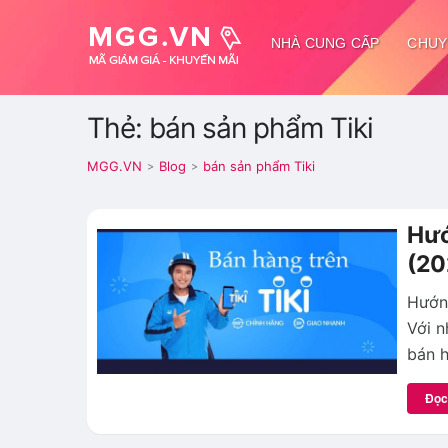
NHÀ CUNG CẤP
CHUY
Thẻ: bán sản phẩm Tiki
MGG.VN
Blog
bán sản phẩm Tiki
>
>
Hướ
(20
Hướng
Với n
bán h
Đọc