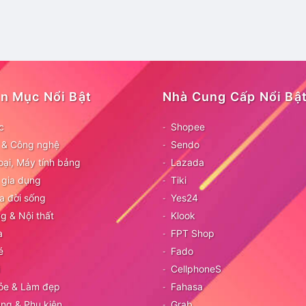
n Mục Nổi Bật
Nhà Cung Cấp Nổi Bậ
c
Shopee
ử & Công nghệ
Sendo
oại, Máy tính bảng
Lazada
 gia dụng
Tiki
a đời sống
Yes24
g & Nội thất
Klook
a
FPT Shop
é
Fado
CellphoneS
ỏe & Làm đẹp
Fahasa
ang & Phụ kiện
Grab