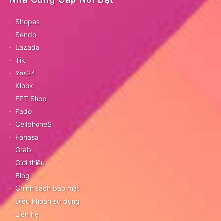
Shopee
Sendo
Lazada
Tiki
Yes24
Klook
FPT Shop
Fado
CellphoneS
Fahasa
Grab
Giới thiệu
Blog
Chính sách bảo mật
Điều khoản sử dụng
Liên hệ