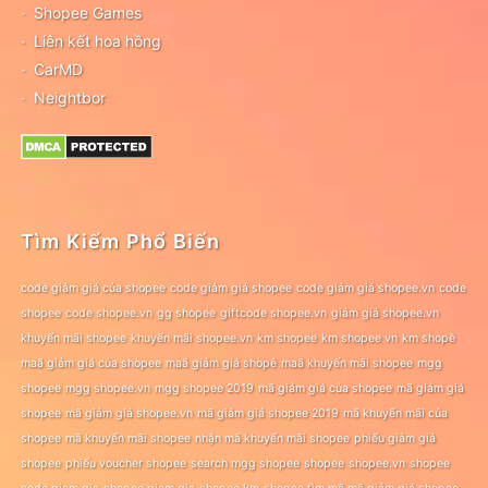
Shopee Games
Liên kết hoa hồng
CarMD
Neightbor
Tìm Kiếm Phổ Biến
code giảm giá của shopee
code giảm giá shopee
code giảm giá shopee.vn
code
shopee
code shopee.vn
gg shopee
giftcode shopee.vn
giảm giá shopee.vn
khuyến mãi shopee
khuyến mãi shopee.vn
km shopee
km shopee vn
km shopê
maã giảm giá của shopee
maã giảm giá shopê
maã khuyến mãi shopee
mgg
shopee
mgg shopee.vn
mgg shopee 2019
mã giảm giá của shopee
mã giảm giá
shopee
mã giảm giá shopee.vn
mã giảm giá shopee 2019
mã khuyến mãi của
shopee
mã khuyến mãi shopee
nhận mã khuyến mãi shopee
phiếu giảm giá
shopee
phiếu voucher shopee
search mgg shopee
shopee
shopee.vn
shopee