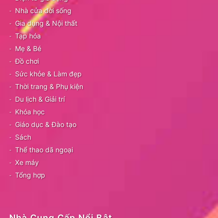
Nhà cửa đời sống
Gia dụng & Nội thất
Tạp hóa
Mẹ & Bé
Đồ chơi
Sức khỏe & Làm đẹp
Thời trang & Phụ kiện
Du lịch & Giải trí
Khóa học
Giáo dục & Đào tạo
Sách
Thể thao dã ngoại
Xe máy
Tổng hợp
Nhà Cung Cấp Nổi Bật