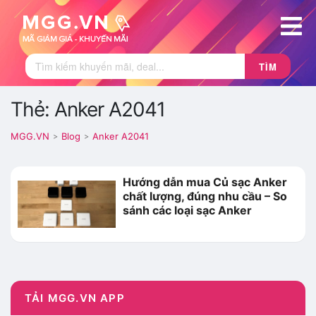
TÌM
Thẻ: Anker A2041
MGG.VN
Blog
Anker A2041
>
>
Hướng dẫn mua Củ sạc Anker
chất lượng, đúng nhu cầu – So
sánh các loại sạc Anker
TẢI MGG.VN APP