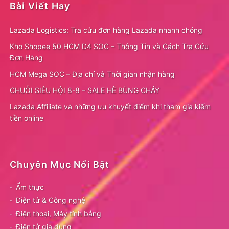
Bài Viết Hay
Lazada Logistics: Tra cứu đơn hàng Lazada nhanh chóng
Kho Shopee 50 HCM D4 SOC – Thông Tin và Cách Tra Cứu
Đơn Hàng
HCM Mega SOC – Địa chỉ và Thời gian nhận hàng
CHUỖI SIÊU HỘI 8-8 – SALE HÈ BÙNG CHÁY
Lazada Affiliate và những ưu khuyết điểm khi tham gia kiếm
tiền online
Chuyên Mục Nổi Bật
Ẩm thực
Điện tử & Công nghệ
Điện thoại, Máy tính bảng
Điện tử gia dụng