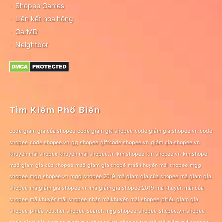
Shopee Games
Liên kết hoa hồng
CarMD
Neightbor
Tìm Kiếm Phổ Biến
code giảm giá của shopee
code giảm giá shopee
code giảm giá shopee.vn
code
shopee
code shopee.vn
gg shopee
giftcode shopee.vn
giảm giá shopee.vn
khuyến mãi shopee
khuyến mãi shopee.vn
km shopee
km shopee vn
km shopê
maã giảm giá của shopee
maã giảm giá shopê
maã khuyến mãi shopee
mgg
shopee
mgg shopee.vn
mgg shopee 2019
mã giảm giá của shopee
mã giảm giá
shopee
mã giảm giá shopee.vn
mã giảm giá shopee 2019
mã khuyến mãi của
shopee
mã khuyến mãi shopee
nhận mã khuyến mãi shopee
phiếu giảm giá
shopee
phiếu voucher shopee
search mgg shopee
shopee
shopee.vn
shopee