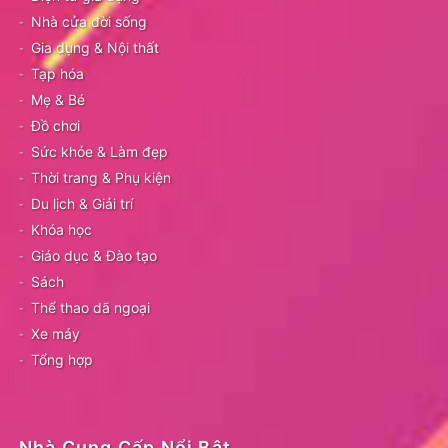
Nhà cửa đời sống
Gia dụng & Nội thất
Tạp hóa
Mẹ & Bé
Đồ chơi
Sức khỏe & Làm đẹp
Thời trang & Phụ kiện
Du lịch & Giải trí
Khóa học
Giáo dục & Đào tạo
Sách
Thể thao dã ngoại
Xe máy
Tổng hợp
Nhà Cung Cấp Nổi Bật