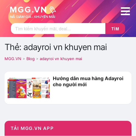
TÌM
Thẻ: adayroi vn khuyen mai
MGG.VN
Blog
adayroi vn khuyen mai
>
>
Hướng dẫn mua hàng Adayroi
cho người mới
TẢI MGG.VN APP