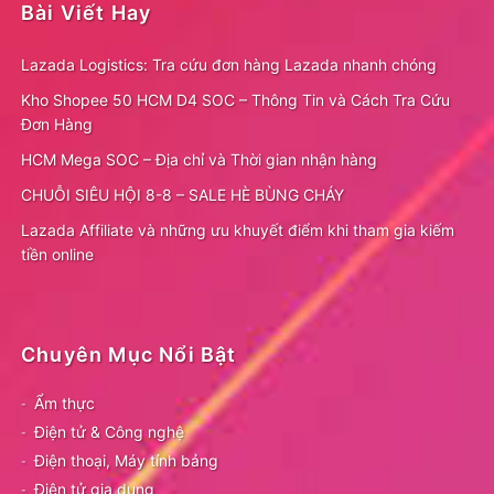
Bài Viết Hay
Lazada Logistics: Tra cứu đơn hàng Lazada nhanh chóng
Kho Shopee 50 HCM D4 SOC – Thông Tin và Cách Tra Cứu
Đơn Hàng
HCM Mega SOC – Địa chỉ và Thời gian nhận hàng
CHUỖI SIÊU HỘI 8-8 – SALE HÈ BÙNG CHÁY
Lazada Affiliate và những ưu khuyết điểm khi tham gia kiếm
tiền online
Chuyên Mục Nổi Bật
Ẩm thực
Điện tử & Công nghệ
Điện thoại, Máy tính bảng
Điện tử gia dụng