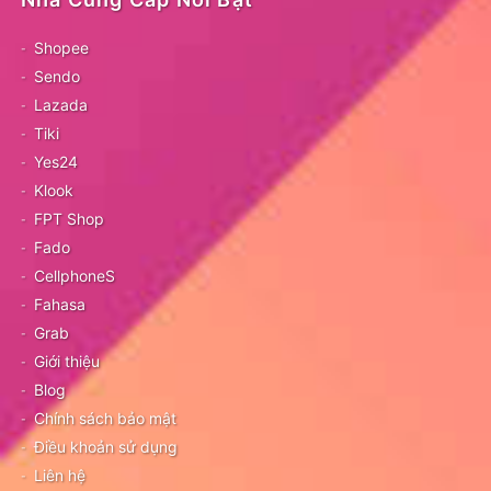
Shopee
Sendo
Lazada
Tiki
Yes24
Klook
FPT Shop
Fado
CellphoneS
Fahasa
Grab
Giới thiệu
Blog
Chính sách bảo mật
Điều khoản sử dụng
Liên hệ