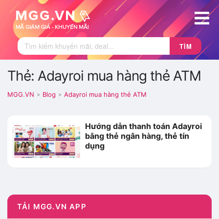
TÌM
Thẻ: Adayroi mua hàng thẻ ATM
MGG.VN
Blog
Adayroi mua hàng thẻ ATM
>
>
Hướng dẫn thanh toán Adayroi
bằng thẻ ngân hàng, thẻ tín
dụng
TẢI MGG.VN APP