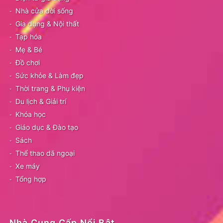
Nhà cửa đời sống
Gia dụng & Nội thất
Tạp hóa
Mẹ & Bé
Đồ chơi
Sức khỏe & Làm đẹp
Thời trang & Phụ kiện
Du lịch & Giải trí
Khóa học
Giáo dục & Đào tạo
Sách
Thể thao dã ngoại
Xe máy
Tổng hợp
Nhà Cung Cấp Nổi Bật