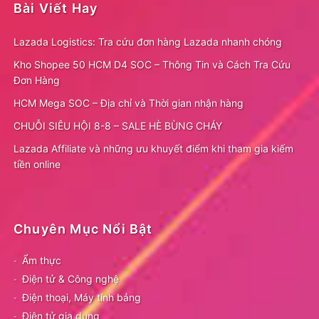
Bài Viết Hay
Lazada Logistics: Tra cứu đơn hàng Lazada nhanh chóng
Kho Shopee 50 HCM D4 SOC – Thông Tin và Cách Tra Cứu
Đơn Hàng
HCM Mega SOC – Địa chỉ và Thời gian nhận hàng
CHUỖI SIÊU HỘI 8-8 – SALE HÈ BÙNG CHÁY
Lazada Affiliate và những ưu khuyết điểm khi tham gia kiếm
tiền online
Chuyên Mục Nổi Bật
Ẩm thực
Điện tử & Công nghệ
Điện thoại, Máy tính bảng
Điện tử gia dụng