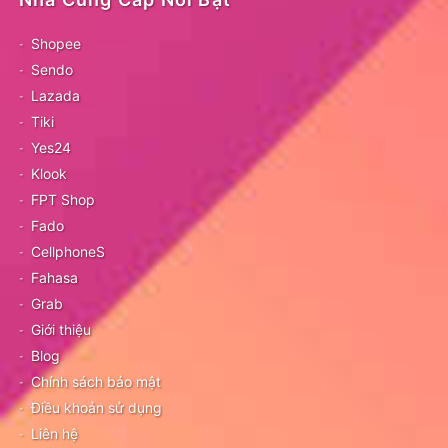
Shopee
Sendo
Lazada
Tiki
Yes24
Klook
FPT Shop
Fado
CellphoneS
Fahasa
Grab
Giới thiệu
Blog
Chính sách bảo mật
Điều khoản sử dụng
Liên hệ