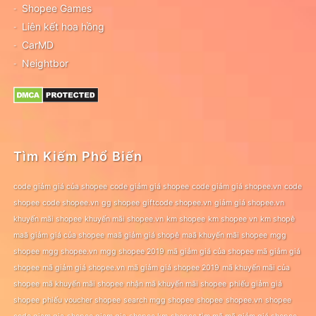
Shopee Games
Liên kết hoa hồng
CarMD
Neightbor
Tìm Kiếm Phổ Biến
code giảm giá của shopee
code giảm giá shopee
code giảm giá shopee.vn
code
shopee
code shopee.vn
gg shopee
giftcode shopee.vn
giảm giá shopee.vn
khuyến mãi shopee
khuyến mãi shopee.vn
km shopee
km shopee vn
km shopê
maã giảm giá của shopee
maã giảm giá shopê
maã khuyến mãi shopee
mgg
shopee
mgg shopee.vn
mgg shopee 2019
mã giảm giá của shopee
mã giảm giá
shopee
mã giảm giá shopee.vn
mã giảm giá shopee 2019
mã khuyến mãi của
shopee
mã khuyến mãi shopee
nhận mã khuyến mãi shopee
phiếu giảm giá
shopee
phiếu voucher shopee
search mgg shopee
shopee
shopee.vn
shopee