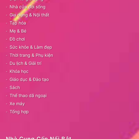
Nhà cửa đời sống
Gia dụng & Nội thất
Tạp hóa
Mẹ & Bé
Đồ chơi
Sức khỏe & Làm đẹp
Thời trang & Phụ kiện
Du lịch & Giải trí
Khóa học
Giáo dục & Đào tạo
Sách
Thể thao dã ngoại
Xe máy
Tổng hợp
Nhà Cung Cấp Nổi Bật