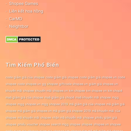
Shopee Games
Liên kết hoa hồng
CarMD
Neightbor
Tìm Kiếm Phổ Biến
code giảm giá của shopee
code giảm giá shopee
code giảm giá shopee.vn
code
shopee
code shopee.vn
gg shopee
giftcode shopee.vn
giảm giá shopee.vn
khuyến mãi shopee
khuyến mãi shopee.vn
km shopee
km shopee vn
km shopê
maã giảm giá của shopee
maã giảm giá shopê
maã khuyến mãi shopee
mgg
shopee
mgg shopee.vn
mgg shopee 2019
mã giảm giá của shopee
mã giảm giá
shopee
mã giảm giá shopee.vn
mã giảm giá shopee 2019
mã khuyến mãi của
shopee
mã khuyến mãi shopee
nhận mã khuyến mãi shopee
phiếu giảm giá
shopee
phiếu voucher shopee
search mgg shopee
shopee
shopee.vn
shopee