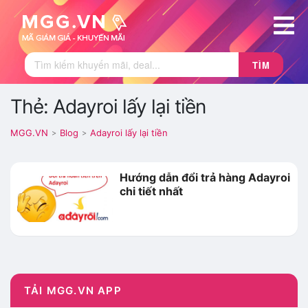
TÌM
Thẻ: Adayroi lấy lại tiền
MGG.VN
Blog
Adayroi lấy lại tiền
>
>
Hướng dẫn đổi trả hàng Adayroi
chi tiết nhất
TẢI MGG.VN APP