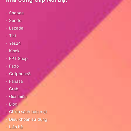
Shopee
Sendo
Lazada
Tiki
Yes24
Klook
FPT Shop
Fado
CellphoneS
Fahasa
Grab
Giới thiệu
Blog
Chính sách bảo mật
Điều khoản sử dụng
Liên hệ