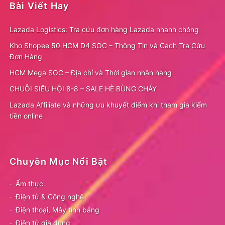
Bài Viết Hay
Lazada Logistics: Tra cứu đơn hàng Lazada nhanh chóng
Kho Shopee 50 HCM D4 SOC – Thông Tin và Cách Tra Cứu
Đơn Hàng
HCM Mega SOC – Địa chỉ và Thời gian nhận hàng
CHUỖI SIÊU HỘI 8-8 – SALE HÈ BÙNG CHÁY
Lazada Affiliate và những ưu khuyết điểm khi tham gia kiếm
tiền online
Chuyên Mục Nổi Bật
Ẩm thực
Điện tử & Công nghệ
Điện thoại, Máy tính bảng
Điện tử gia dụng