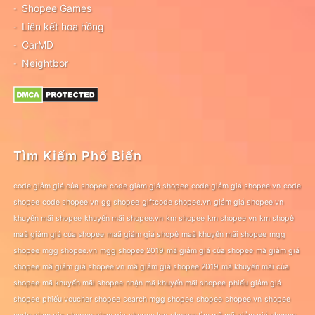
Shopee Games
Liên kết hoa hồng
CarMD
Neightbor
Tìm Kiếm Phổ Biến
code giảm giá của shopee
code giảm giá shopee
code giảm giá shopee.vn
code
shopee
code shopee.vn
gg shopee
giftcode shopee.vn
giảm giá shopee.vn
khuyến mãi shopee
khuyến mãi shopee.vn
km shopee
km shopee vn
km shopê
maã giảm giá của shopee
maã giảm giá shopê
maã khuyến mãi shopee
mgg
shopee
mgg shopee.vn
mgg shopee 2019
mã giảm giá của shopee
mã giảm giá
shopee
mã giảm giá shopee.vn
mã giảm giá shopee 2019
mã khuyến mãi của
shopee
mã khuyến mãi shopee
nhận mã khuyến mãi shopee
phiếu giảm giá
shopee
phiếu voucher shopee
search mgg shopee
shopee
shopee.vn
shopee