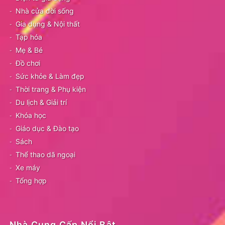
Nhà cửa đời sống
Gia dụng & Nội thất
Tạp hóa
Mẹ & Bé
Đồ chơi
Sức khỏe & Làm đẹp
Thời trang & Phụ kiện
Du lịch & Giải trí
Khóa học
Giáo dục & Đào tạo
Sách
Thể thao dã ngoại
Xe máy
Tổng hợp
Nhà Cung Cấp Nổi Bật