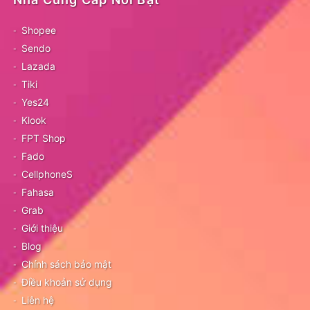
Shopee
Sendo
Lazada
Tiki
Yes24
Klook
FPT Shop
Fado
CellphoneS
Fahasa
Grab
Giới thiệu
Blog
Chính sách bảo mật
Điều khoản sử dụng
Liên hệ