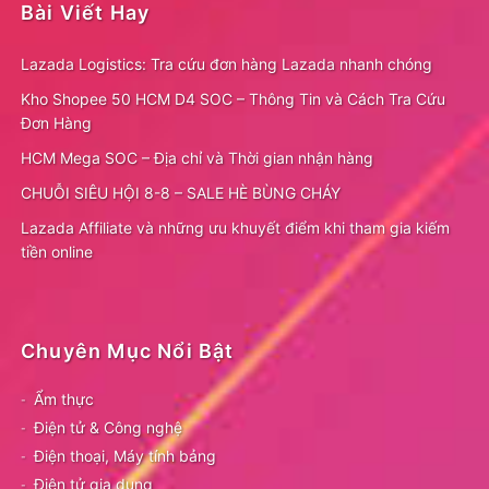
Bài Viết Hay
Lazada Logistics: Tra cứu đơn hàng Lazada nhanh chóng
Kho Shopee 50 HCM D4 SOC – Thông Tin và Cách Tra Cứu
Đơn Hàng
HCM Mega SOC – Địa chỉ và Thời gian nhận hàng
CHUỖI SIÊU HỘI 8-8 – SALE HÈ BÙNG CHÁY
Lazada Affiliate và những ưu khuyết điểm khi tham gia kiếm
tiền online
Chuyên Mục Nổi Bật
Ẩm thực
Điện tử & Công nghệ
Điện thoại, Máy tính bảng
Điện tử gia dụng