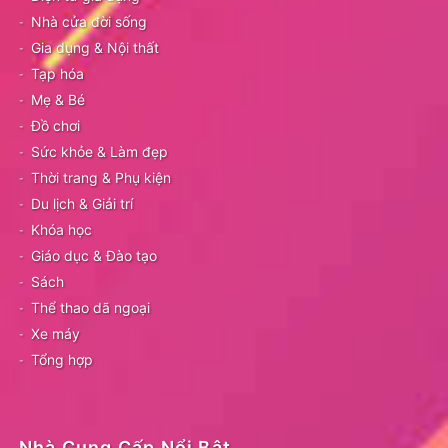
Nhà cửa đời sống
Gia dụng & Nội thất
Tạp hóa
Mẹ & Bé
Đồ chơi
Sức khỏe & Làm đẹp
Thời trang & Phụ kiện
Du lịch & Giải trí
Khóa học
Giáo dục & Đào tạo
Sách
Thể thao dã ngoại
Xe máy
Tổng hợp
Nhà Cung Cấp Nổi Bật