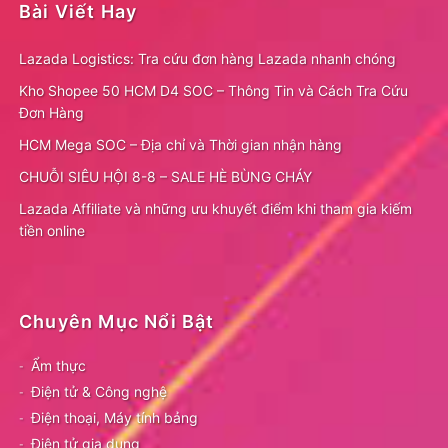
Bài Viết Hay
Lazada Logistics: Tra cứu đơn hàng Lazada nhanh chóng
Kho Shopee 50 HCM D4 SOC – Thông Tin và Cách Tra Cứu
Đơn Hàng
HCM Mega SOC – Địa chỉ và Thời gian nhận hàng
CHUỖI SIÊU HỘI 8-8 – SALE HÈ BÙNG CHÁY
Lazada Affiliate và những ưu khuyết điểm khi tham gia kiếm
tiền online
Chuyên Mục Nổi Bật
Ẩm thực
Điện tử & Công nghệ
Điện thoại, Máy tính bảng
Điện tử gia dụng