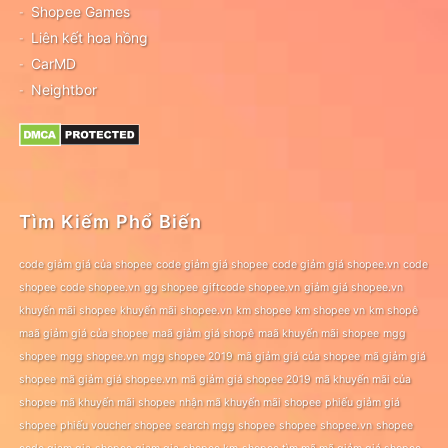
Shopee Games
Liên kết hoa hồng
CarMD
Neightbor
Tìm Kiếm Phổ Biến
code giảm giá của shopee
code giảm giá shopee
code giảm giá shopee.vn
code
shopee
code shopee.vn
gg shopee
giftcode shopee.vn
giảm giá shopee.vn
khuyến mãi shopee
khuyến mãi shopee.vn
km shopee
km shopee vn
km shopê
maã giảm giá của shopee
maã giảm giá shopê
maã khuyến mãi shopee
mgg
shopee
mgg shopee.vn
mgg shopee 2019
mã giảm giá của shopee
mã giảm giá
shopee
mã giảm giá shopee.vn
mã giảm giá shopee 2019
mã khuyến mãi của
shopee
mã khuyến mãi shopee
nhận mã khuyến mãi shopee
phiếu giảm giá
shopee
phiếu voucher shopee
search mgg shopee
shopee
shopee.vn
shopee