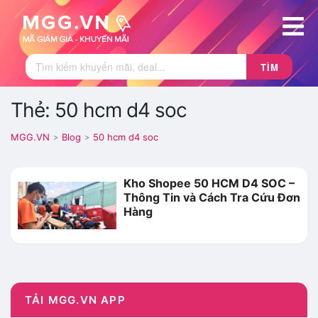
TÌM
Thẻ: 50 hcm d4 soc
MGG.VN
Blog
50 hcm d4 soc
>
>
Kho Shopee 50 HCM D4 SOC –
Thông Tin và Cách Tra Cứu Đơn
Hàng
TẢI MGG.VN APP