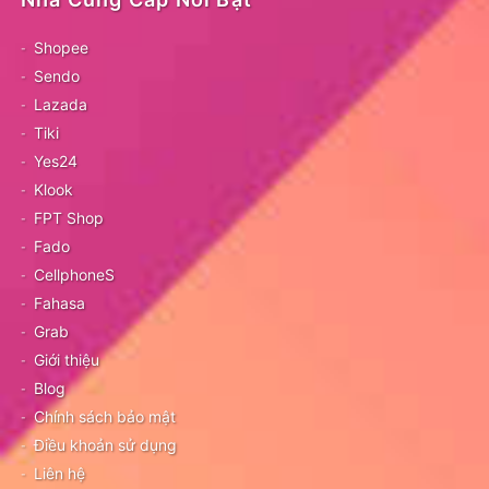
Shopee
Sendo
Lazada
Tiki
Yes24
Klook
FPT Shop
Fado
CellphoneS
Fahasa
Grab
Giới thiệu
Blog
Chính sách bảo mật
Điều khoản sử dụng
Liên hệ