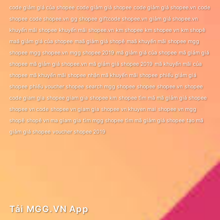
code giảm giá của shopee
code giảm giá shopee
code giảm giá shopee.vn
code
shopee
code shopee.vn
gg shopee
giftcode shopee.vn
giảm giá shopee.vn
khuyến mãi shopee
khuyến mãi shopee.vn
km shopee
km shopee vn
km shopê
maã giảm giá của shopee
maã giảm giá shopê
maã khuyến mãi shopee
mgg
shopee
mgg shopee.vn
mgg shopee 2019
mã giảm giá của shopee
mã giảm giá
shopee
mã giảm giá shopee.vn
mã giảm giá shopee 2019
mã khuyến mãi của
shopee
mã khuyến mãi shopee
nhận mã khuyến mãi shopee
phiếu giảm giá
shopee
phiếu voucher shopee
search mgg shopee
shopee
shopee.vn
shopee
code giam gia
shopee giam gia
shopee km
shopee tìm mã mã giảm giá shopee
shopee vn code
shopee vn giam gia
shopee vn khuyen mai
shopee vn mgg
shopê
shopê vn ma giam gia
tìm mgg shopee
tìm mã giảm giá shopee
tạo mã
giảm giá shopee
voucher shopee 2019
Tải MGG.VN App