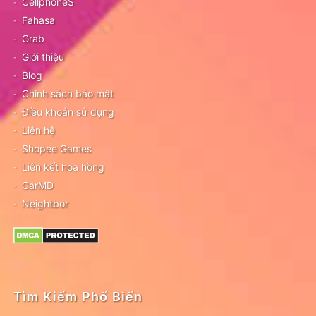
CellphoneS
Fahasa
Grab
Giới thiệu
Blog
Chính sách bảo mật
Điều khoản sử dụng
Liên hệ
Shopee Games
Liên kết hoa hồng
CarMD
Neightbor
Tìm Kiếm Phổ Biến