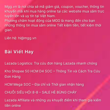
Mgg.vn là nơi chia sẻ mã giảm giá, coupon, voucher, thông tin
khuyến mãi khi mua hàng online tại các website mua sắm trực
tuyến lớn và uy tín tại Việt Nam.
Phương châm hoạt động của MGG là mang đến cho bạn
những thông tin mua sắm online Tiết kiệm tiền, tiết kiệm thời
gian.
Liên hệ: hi@mgg.vn
Bài Viết Hay
Lazada Logistics: Tra cứu đơn hàng Lazada nhanh chóng
Kho Shopee 50 HCM D4 SOC – Thông Tin và Cách Tra Cứu
Đơn Hàng
HCM Mega SOC – Địa chỉ và Thời gian nhận hàng
CHUỖI SIÊU HỘI 8-8 – SALE HÈ BÙNG CHÁY
Lazada Affiliate và những ưu khuyết điểm khi tham gia kiếm
tiền online