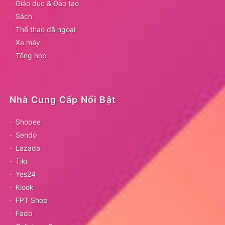
Giáo dục & Đào tạo
Sách
Thể thao dã ngoại
Xe máy
Tổng hợp
Nhà Cung Cấp Nổi Bật
Shopee
Sendo
Lazada
Tiki
Yes24
Klook
FPT Shop
Fado