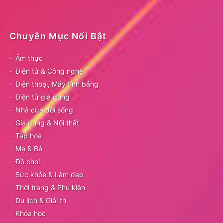
Chuyên Mục Nổi Bật
Ẩm thực
Điện tử & Công nghệ
Điện thoại, Máy tính bảng
Điện tử gia dụng
Nhà cửa đời sống
Gia dụng & Nội thất
Tạp hóa
Mẹ & Bé
Đồ chơi
Sức khỏe & Làm đẹp
Thời trang & Phụ kiện
Du lịch & Giải trí
Khóa học