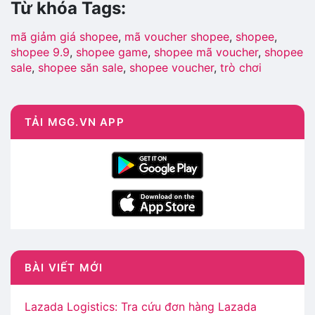
Từ khóa Tags:
mã giảm giá shopee
,
mã voucher shopee
,
shopee
,
shopee 9.9
,
shopee game
,
shopee mã voucher
,
shopee
sale
,
shopee săn sale
,
shopee voucher
,
trò chơi
shopee
,
voucher shopee
TẢI MGG.VN APP
BÀI VIẾT MỚI
Lazada Logistics: Tra cứu đơn hàng Lazada