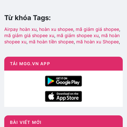
Từ khóa Tags:
Airpay hoàn xu
,
hoàn xu shopee
,
mã giảm giá shopee
,
mã giảm giá shopee xu
,
mã giảm shopee xu
,
mã hoàn
shopee xu
,
mã hoàn tiền shopee
,
mã hoàn xu Shopee
,
mã khuyến mãi shopee
,
mã ưu đãi hoàn xu shopee
,
Shopee hoàn xu
,
shopee ma giam gia
,
siêu hoàn xu
shopee
TẢI MGG.VN APP
BÀI VIẾT MỚI