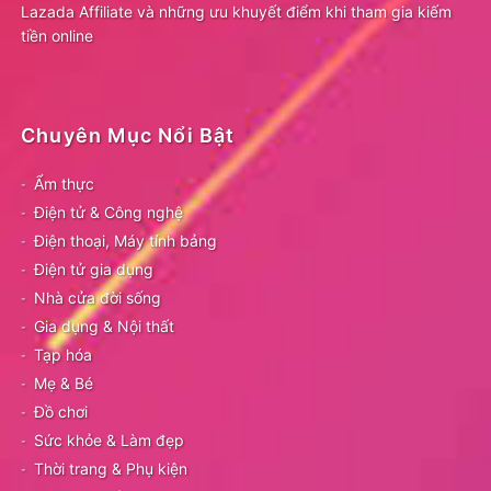
Lazada Affiliate và những ưu khuyết điểm khi tham gia kiếm
tiền online
Chuyên Mục Nổi Bật
Ẩm thực
Điện tử & Công nghệ
Điện thoại, Máy tính bảng
Điện tử gia dụng
Nhà cửa đời sống
Gia dụng & Nội thất
Tạp hóa
Mẹ & Bé
Đồ chơi
Sức khỏe & Làm đẹp
Thời trang & Phụ kiện