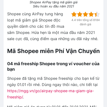
Shopee AirPay tặng mã giảm giá
Siêu hoàn xu đầu năm 2021
Shopee cùng AirPay tung hàng
loạt mã giảm giá Shopee độc
4.4 trên tổng số 8184
đánh giá
quyền dành cho các tín đồ mua
sắm Shopee. Hứa hẹn là một mùa đầu năm 2021
sale cực đã, cùng điểm qua những ưu đãi này nhé.
Mã Shopee miễn Phí Vận Chuyển
04 mã freeship Shopee trong ví voucher của
bạn
Shopee đã tặng mã Shopee freeship cho bạn kể từ
ngày 01.01 rồi nhé. Dùng ngay thôi nào, chi tiết tại
https://mgg.vn/go/airpay-shopee-ma-giam-gia-
freeship/
.
Mã giảm giá áp dụng từ 01.01 đến 31.01.2021. Mỗi