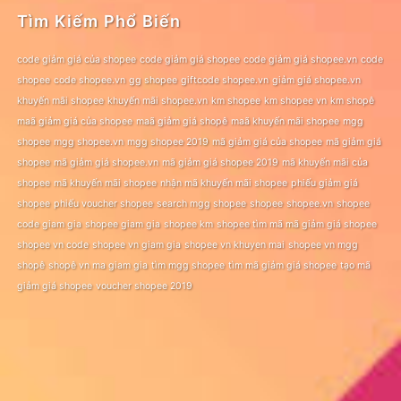
Tìm Kiếm Phổ Biến
code giảm giá của shopee
code giảm giá shopee
code giảm giá shopee.vn
code
shopee
code shopee.vn
gg shopee
giftcode shopee.vn
giảm giá shopee.vn
khuyến mãi shopee
khuyến mãi shopee.vn
km shopee
km shopee vn
km shopê
maã giảm giá của shopee
maã giảm giá shopê
maã khuyến mãi shopee
mgg
shopee
mgg shopee.vn
mgg shopee 2019
mã giảm giá của shopee
mã giảm giá
shopee
mã giảm giá shopee.vn
mã giảm giá shopee 2019
mã khuyến mãi của
shopee
mã khuyến mãi shopee
nhận mã khuyến mãi shopee
phiếu giảm giá
shopee
phiếu voucher shopee
search mgg shopee
shopee
shopee.vn
shopee
code giam gia
shopee giam gia
shopee km
shopee tìm mã mã giảm giá shopee
shopee vn code
shopee vn giam gia
shopee vn khuyen mai
shopee vn mgg
shopê
shopê vn ma giam gia
tìm mgg shopee
tìm mã giảm giá shopee
tạo mã
giảm giá shopee
voucher shopee 2019