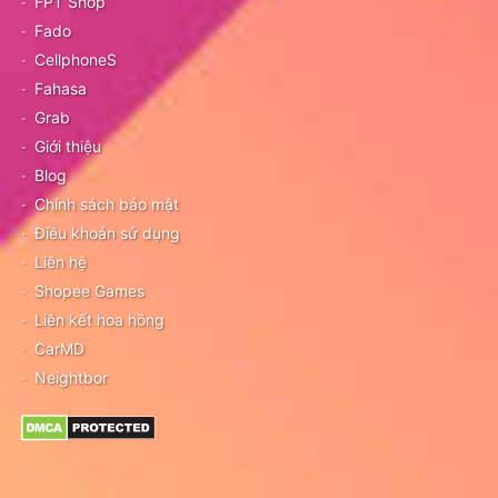
FPT Shop
Fado
CellphoneS
Fahasa
Grab
Giới thiệu
Blog
Chính sách bảo mật
Điều khoản sử dụng
Liên hệ
Shopee Games
Liên kết hoa hồng
CarMD
Neightbor