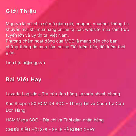
Giới Thiệu
Mgg.vn là nơi chia sẻ mã giảm giá, coupon, voucher, thông tin
khuyến mãi khi mua hàng online tại các website mua sắm trực
tuyến lớn và uy tín tại Việt Nam.
Phương châm hoạt động của MGG là mang đến cho bạn
những thông tin mua sắm online Tiết kiệm tiền, tiết kiệm thời
gian.
Liên hệ: hi@mgg.vn
Bài Viết Hay
Lazada Logistics: Tra cứu đơn hàng Lazada nhanh chóng
Kho Shopee 50 HCM D4 SOC – Thông Tin và Cách Tra Cứu
Đơn Hàng
HCM Mega SOC – Địa chỉ và Thời gian nhận hàng
CHUỖI SIÊU HỘI 8-8 – SALE HÈ BÙNG CHÁY