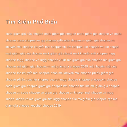
Tìm Kiếm Phổ Biến
code giảm giá của shopee
code giảm giá shopee
code giảm giá shopee.vn
code
shopee
code shopee.vn
gg shopee
giftcode shopee.vn
giảm giá shopee.vn
khuyến mãi shopee
khuyến mãi shopee.vn
km shopee
km shopee vn
km shopê
maã giảm giá của shopee
maã giảm giá shopê
maã khuyến mãi shopee
mgg
shopee
mgg shopee.vn
mgg shopee 2019
mã giảm giá của shopee
mã giảm giá
shopee
mã giảm giá shopee.vn
mã giảm giá shopee 2019
mã khuyến mãi của
shopee
mã khuyến mãi shopee
nhận mã khuyến mãi shopee
phiếu giảm giá
shopee
phiếu voucher shopee
search mgg shopee
shopee
shopee.vn
shopee
code giam gia
shopee giam gia
shopee km
shopee tìm mã mã giảm giá shopee
shopee vn code
shopee vn giam gia
shopee vn khuyen mai
shopee vn mgg
shopê
shopê vn ma giam gia
tìm mgg shopee
tìm mã giảm giá shopee
tạo mã
giảm giá shopee
voucher shopee 2019