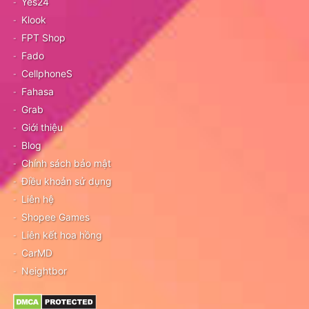
Yes24
Klook
FPT Shop
Fado
CellphoneS
Fahasa
Grab
Giới thiệu
Blog
Chính sách bảo mật
Điều khoản sử dụng
Liên hệ
Shopee Games
Liên kết hoa hồng
CarMD
Neightbor