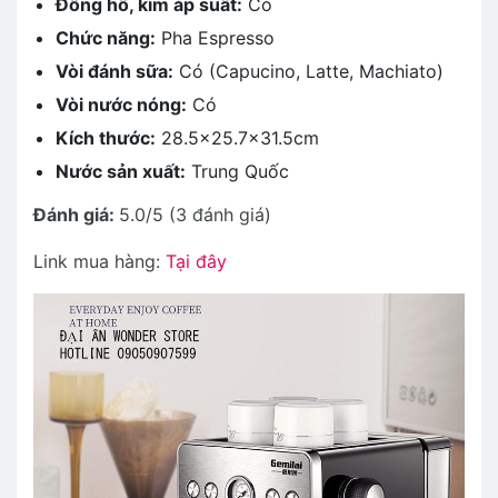
Đồng hồ, kim áp suất:
Có
Chức năng:
Pha Espresso
Vòi đánh sữa:
Có (Capucino, Latte, Machiato)
Vòi nước nóng:
Có
Kích thước:
28.5×25.7×31.5cm
Nước sản xuất:
Trung Quốc
Đánh giá:
5.0/5 (3 đánh giá)
Link mua hàng:
Tại đây