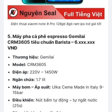
Điện thoại xiaomi note 8 Pro 128gb 8gb ram ips lcd giá tốt
5. Máy pha cà phê espresso Gemilai
CRM3605 tiêu chuẩn Barista – 6.xxx.xxx
VNĐ
Thương hiệu:
Gemilai
Model:
CRM3605
Điện áp:
220V – 1450W
Ngăn chứa:
1.7 lít
Máy bơm – Áp suất:
Ulka Ceme Made in Italy 9-
15bar
Điều khiển:
Nút bấm tự động – tự ngắt nước
(25s)