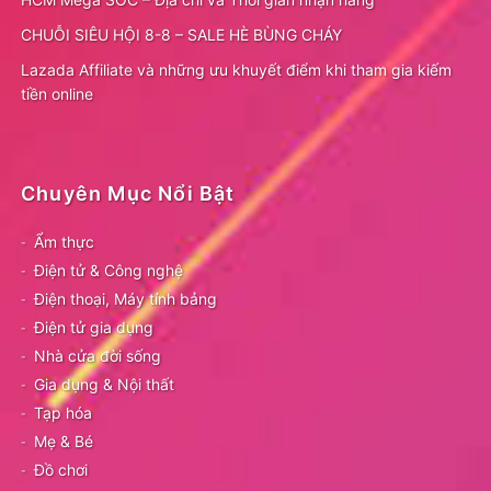
CHUỖI SIÊU HỘI 8-8 – SALE HÈ BÙNG CHÁY
Lazada Affiliate và những ưu khuyết điểm khi tham gia kiếm
tiền online
Chuyên Mục Nổi Bật
Ẩm thực
Điện tử & Công nghệ
Điện thoại, Máy tính bảng
Điện tử gia dụng
Nhà cửa đời sống
Gia dụng & Nội thất
Tạp hóa
Mẹ & Bé
Đồ chơi