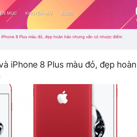
ÊN MỤC
KHUYẾN MÃI
BLOG
à iPhone 8 Plus màu đỏ, đẹp hoàn hảo nhưng vẫn có nhược điểm
và iPhone 8 Plus màu đỏ, đẹp hoàn
m