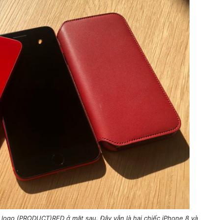
à logo (PRODUCT)RED ở mặt sau. Đây vẫn là hai chiếc iPhone 8 và