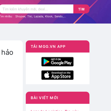
TÌM
Tìm nhiều:
Shopee
,
Tiki
,
Lazada
,
Klook
,
Sendo
,...
TẢI MGG.VN APP
 hảo
BÀI VIẾT MỚI