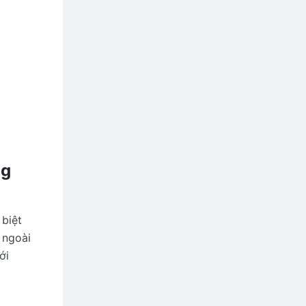
ng
 biệt
 ngoài
ới