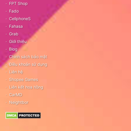
FPT Shop
Fado
CellphoneS
Fahasa
Grab
Giới thiệu
Blog
Chính sách bảo mật
Điều khoản sử dụng
Liên hệ
Shopee Games
Liên kết hoa hồng
CarMD
Neightbor