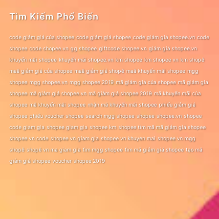
Tìm Kiếm Phổ Biến
code giảm giá của shopee
code giảm giá shopee
code giảm giá shopee.vn
code
shopee
code shopee.vn
gg shopee
giftcode shopee.vn
giảm giá shopee.vn
khuyến mãi shopee
khuyến mãi shopee.vn
km shopee
km shopee vn
km shopê
maã giảm giá của shopee
maã giảm giá shopê
maã khuyến mãi shopee
mgg
shopee
mgg shopee.vn
mgg shopee 2019
mã giảm giá của shopee
mã giảm giá
shopee
mã giảm giá shopee.vn
mã giảm giá shopee 2019
mã khuyến mãi của
shopee
mã khuyến mãi shopee
nhận mã khuyến mãi shopee
phiếu giảm giá
shopee
phiếu voucher shopee
search mgg shopee
shopee
shopee.vn
shopee
code giam gia
shopee giam gia
shopee km
shopee tìm mã mã giảm giá shopee
shopee vn code
shopee vn giam gia
shopee vn khuyen mai
shopee vn mgg
shopê
shopê vn ma giam gia
tìm mgg shopee
tìm mã giảm giá shopee
tạo mã
giảm giá shopee
voucher shopee 2019