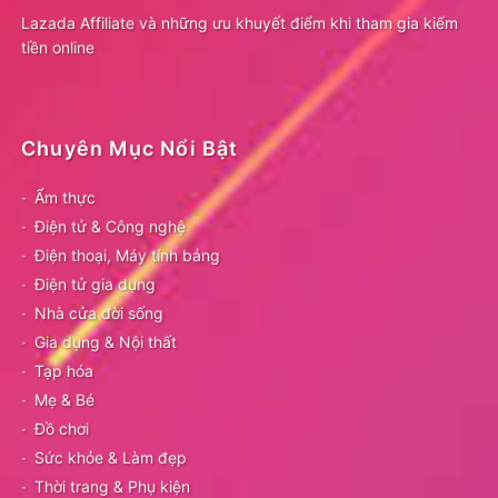
Lazada Affiliate và những ưu khuyết điểm khi tham gia kiếm
tiền online
Chuyên Mục Nổi Bật
Ẩm thực
Điện tử & Công nghệ
Điện thoại, Máy tính bảng
Điện tử gia dụng
Nhà cửa đời sống
Gia dụng & Nội thất
Tạp hóa
Mẹ & Bé
Đồ chơi
Sức khỏe & Làm đẹp
Thời trang & Phụ kiện