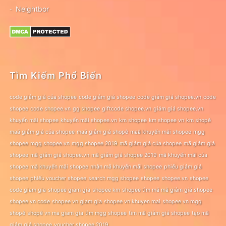
Neightbor
Tìm Kiếm Phổ Biến
code giảm giá của shopee
code giảm giá shopee
code giảm giá shopee.vn
code
shopee
code shopee.vn
gg shopee
giftcode shopee.vn
giảm giá shopee.vn
khuyến mãi shopee
khuyến mãi shopee.vn
km shopee
km shopee vn
km shopê
maã giảm giá của shopee
maã giảm giá shopê
maã khuyến mãi shopee
mgg
shopee
mgg shopee.vn
mgg shopee 2019
mã giảm giá của shopee
mã giảm giá
shopee
mã giảm giá shopee.vn
mã giảm giá shopee 2019
mã khuyến mãi của
shopee
mã khuyến mãi shopee
nhận mã khuyến mãi shopee
phiếu giảm giá
shopee
phiếu voucher shopee
search mgg shopee
shopee
shopee.vn
shopee
code giam gia
shopee giam gia
shopee km
shopee tìm mã mã giảm giá shopee
shopee vn code
shopee vn giam gia
shopee vn khuyen mai
shopee vn mgg
shopê
shopê vn ma giam gia
tìm mgg shopee
tìm mã giảm giá shopee
tạo mã
giảm giá shopee
voucher shopee 2019