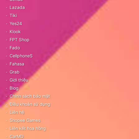
Lazada
Tiki
Yes24
Klook
FPT Shop
Fado
CellphoneS
Fahasa
Grab
Giới thiệu
Blog
Chính sách bảo mật
Điều khoản sử dụng
Liên hệ
Shopee Games
Liên kết hoa hồng
CarMD