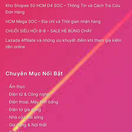
Kho Shopee 50 HCM D4 SOC – Thông Tin và Cách Tra Cứu
Đơn Hàng
HCM Mega SOC – Địa chỉ và Thời gian nhận hàng
CHUỖI SIÊU HỘI 8-8 – SALE HÈ BÙNG CHÁY
Lazada Affiliate và những ưu khuyết điểm khi tham gia kiếm
tiền online
Chuyên Mục Nổi Bật
Ẩm thực
Điện tử & Công nghệ
Điện thoại, Máy tính bảng
Điện tử gia dụng
Nhà cửa đời sống
Gia dụng & Nội thất